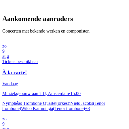
Aankomende aanraders
Concerten met bekende werken en componisten
zo
9
aug
Tickets beschikbaar
À la carte!
Vandaag
Muziekgebouw aan 't IJ, Amsterdam
·
15:00
Nymphéas Trombone Quartet
(
orkest
)
Niels Jacobs
(
Tenor
trombone
)
Wilco Kamminga
(
Tenor trombone
)
+
3
zo
9