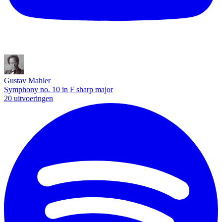
Gustav Mahler
Symphony no. 10 in F sharp major
20 uitvoeringen