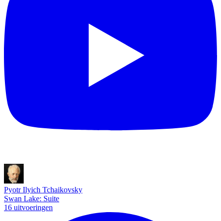
Pyotr Ilyich Tchaikovsky
Swan Lake: Suite
16 uitvoeringen