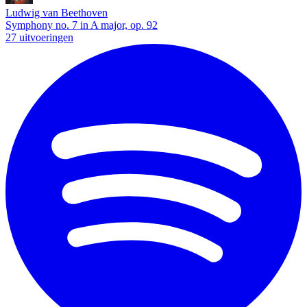
Ludwig van Beethoven
Symphony no. 7 in A major, op. 92
27 uitvoeringen