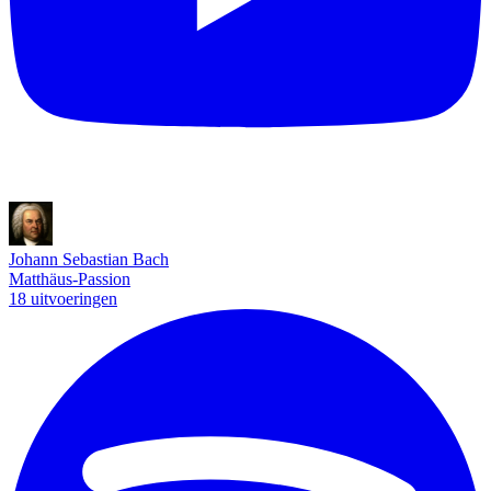
Johann Sebastian Bach
Matthäus-Passion
18 uitvoeringen