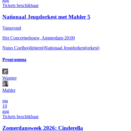
aug
Tickets beschikbaar
Nationaal Jeugdorkest met Mahler 5
Vanavond
Het Concertgebouw, Amsterdam
·
20:00
Nuno Coelho
(
dirigent
)
Nationaal Jeugdorkest
(
orkest
)
Programma
Wagner
Mahler
ma
10
aug
Tickets beschikbaar
Zomerdansweek 2026: Cinderella