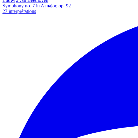
Ludwig van Beethoven
Symphony no. 7 in A major, op. 92
27 interprétations