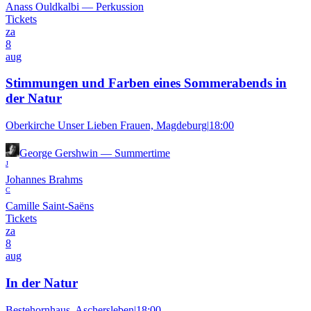
Anass Ouldkalbi
—
Perkussion
Tickets
za
8
aug
Stimmungen und Farben eines Sommerabends in
der Natur
Oberkirche Unser Lieben Frauen, Magdeburg
|
18:00
George Gershwin
—
Summertime
J
Johannes Brahms
C
Camille Saint-Saëns
Tickets
za
8
aug
In der Natur
Bestehornhaus, Aschersleben
|
18:00