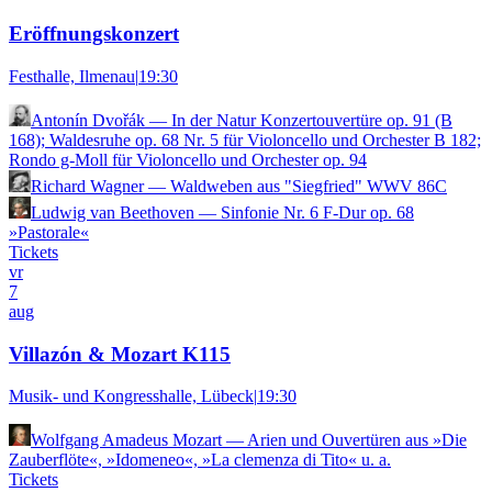
Eröffnungskonzert
Festhalle, Ilmenau
|
19:30
Antonín Dvořák
—
In der Natur Konzertouvertüre op. 91 (B
168); Waldesruhe op. 68 Nr. 5 für Violoncello und Orchester B 182;
Rondo g-Moll für Violoncello und Orchester op. 94
Richard Wagner
—
Waldweben aus "Siegfried" WWV 86C
Ludwig van Beethoven
—
Sinfonie Nr. 6 F-Dur op. 68
»Pastorale«
Tickets
vr
7
aug
Villazón & Mozart K115
Musik- und Kongresshalle, Lübeck
|
19:30
Wolfgang Amadeus Mozart
—
Arien und Ouvertüren aus »Die
Zauberflöte«, »Idomeneo«, »La clemenza di Tito« u. a.
Tickets