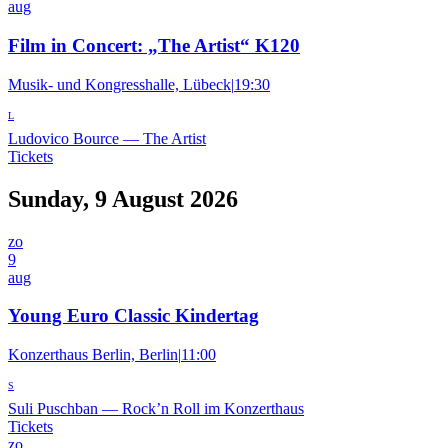
aug
Film in Concert: „The Artist“ K120
Musik- und Kongresshalle, Lübeck
|
19:30
L
Ludovico Bource
—
The Artist
Tickets
Sunday, 9 August 2026
zo
9
aug
Young Euro Classic Kindertag
Konzerthaus Berlin, Berlin
|
11:00
S
Suli Puschban
—
Rock’n Roll im Konzerthaus
Tickets
zo