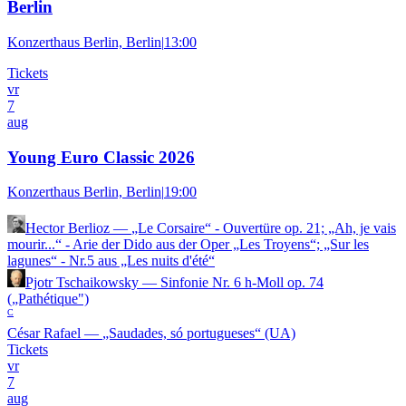
Berlin
Konzerthaus Berlin, Berlin
|
13:00
Tickets
vr
7
aug
Young Euro Classic 2026
Konzerthaus Berlin, Berlin
|
19:00
Hector Berlioz
—
„Le Corsaire“ - Ouvertüre op. 21; „Ah, je vais
mourir...“ - Arie der Dido aus der Oper „Les Troyens“; „Sur les
lagunes“ - Nr.5 aus „Les nuits d'été“
Pjotr Tschaikowsky
—
Sinfonie Nr. 6 h-Moll op. 74
(„Pathétique")
C
César Rafael
—
„Saudades, só portugueses“ (UA)
Tickets
vr
7
aug