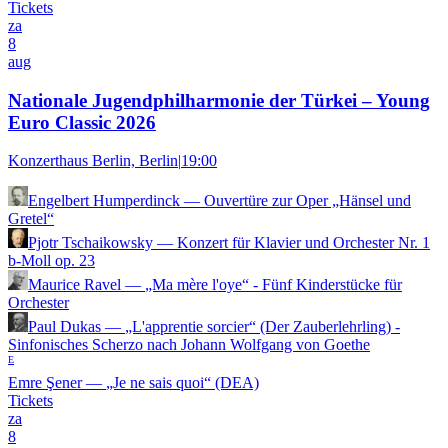
Tickets
za
8
aug
Nationale Jugendphilharmonie der Türkei – Young
Euro Classic 2026
Konzerthaus Berlin, Berlin
|
19:00
Engelbert Humperdinck
—
Ouvertüre zur Oper „Hänsel und
Gretel“
Pjotr Tschaikowsky
—
Konzert für Klavier und Orchester Nr. 1
b-Moll op. 23
Maurice Ravel
—
„Ma mère l'oye“ - Fünf Kinderstücke für
Orchester
Paul Dukas
—
„L'apprentie sorcier“ (Der Zauberlehrling) -
Sinfonisches Scherzo nach Johann Wolfgang von Goethe
E
Emre Şener
—
„Je ne sais quoi“ (DEA)
Tickets
za
8