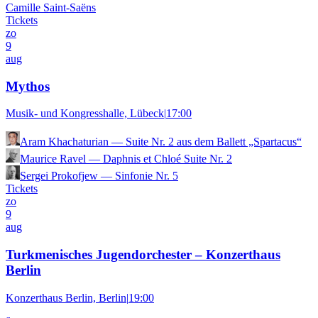
Camille Saint-Saëns
Tickets
zo
9
aug
Mythos
Musik- und Kongresshalle, Lübeck
|
17:00
Aram Khachaturian
—
Suite Nr. 2 aus dem Ballett „Spartacus“
Maurice Ravel
—
Daphnis et Chloé Suite Nr. 2
Sergei Prokofjew
—
Sinfonie Nr. 5
Tickets
zo
9
aug
Turkmenisches Jugendorchester – Konzerthaus
Berlin
Konzerthaus Berlin, Berlin
|
19:00