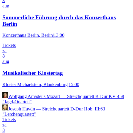
8
aug
Sommerliche Führung durch das Konzerthaus
Berlin
Konzerthaus Berlin, Berlin
|
13:00
Tickets
za
8
aug
Musikalischer Klostertag
Kloster Michaelstein, Blankenburg
|
15:00
Wolfgang Amadeus Mozart
—
Streichquartett B-Dur KV 458
"Jagd-Quartett"
Joseph Haydn
—
Streichquartett D-Dur Hob. III:63
"Lerchenquartett"
Tickets
za
8