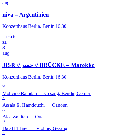
aug
niva – Argentinien
Konzerthaus Berlin, Berlin
|
16:30
Tickets
za
8
aug
JISR // جسر // BRÜCKE – Marokko
Konzerthaus Berlin, Berlin
|
16:30
M
Mohcine Ramdan
—
Gesang, Bendir, Gembri
A
Assala El Hamdouchi
—
Qanoun
A
Alaa Zouiten
—
Oud
D
Dalal El Bied
—
Violine, Gesang
A