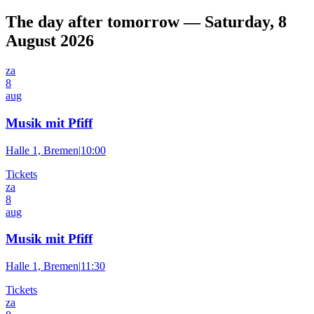
The day after tomorrow — Saturday, 8
August 2026
za
8
aug
Musik mit Pfiff
Halle 1, Bremen
|
10:00
Tickets
za
8
aug
Musik mit Pfiff
Halle 1, Bremen
|
11:30
Tickets
za