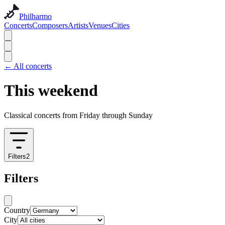
Philharmo
Concerts
Composers
Artists
Venues
Cities
←
All concerts
This weekend
Classical concerts from Friday through Sunday
Filters
2
Filters
Country
City