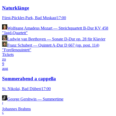
Naturklänge
Fürst-Pückler-Park, Bad Muskau
|
17:00
Wolfgang Amadeus Mozart
—
Streichquartett B-Dur KV 458
"Jagd-Quartett"
Ludwig van Beethoven
—
Sonate D-Dur op. 28 für Klavier
Franz Schubert
—
Quintett A-Dur D 667 (op. post. 114)
"Forellenquintett"
Tickets
zo
9
aug
Sommerabend a cappella
St. Nikolai, Bad Düben
|
17:00
George Gershwin
—
Summertime
J
Johannes Brahms
C