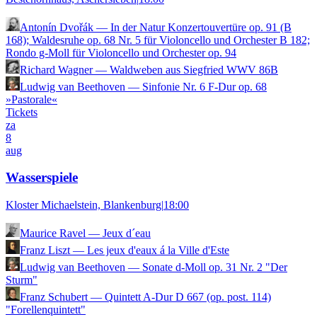
Antonín Dvořák
—
In der Natur Konzertouvertüre op. 91 (B
168); Waldesruhe op. 68 Nr. 5 für Violoncello und Orchester B 182;
Rondo g-Moll für Violoncello und Orchester op. 94
Richard Wagner
—
Waldweben aus Siegfried WWV 86B
Ludwig van Beethoven
—
Sinfonie Nr. 6 F-Dur op. 68
»Pastorale«
Tickets
za
8
aug
Wasserspiele
Kloster Michaelstein, Blankenburg
|
18:00
Maurice Ravel
—
Jeux d´eau
Franz Liszt
—
Les jeux d'eaux á la Ville d'Este
Ludwig van Beethoven
—
Sonate d-Moll op. 31 Nr. 2 "Der
Sturm"
Franz Schubert
—
Quintett A-Dur D 667 (op. post. 114)
"Forellenquintett"