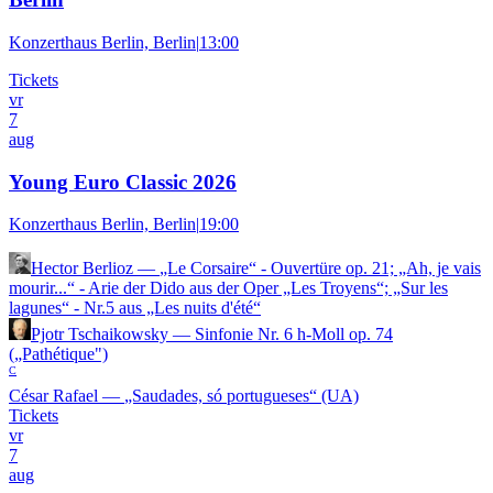
Konzerthaus Berlin, Berlin
|
13:00
Tickets
vr
7
aug
Young Euro Classic 2026
Konzerthaus Berlin, Berlin
|
19:00
Hector Berlioz
—
„Le Corsaire“ - Ouvertüre op. 21; „Ah, je vais
mourir...“ - Arie der Dido aus der Oper „Les Troyens“; „Sur les
lagunes“ - Nr.5 aus „Les nuits d'été“
Pjotr Tschaikowsky
—
Sinfonie Nr. 6 h-Moll op. 74
(„Pathétique")
C
César Rafael
—
„Saudades, só portugueses“ (UA)
Tickets
vr
7
aug