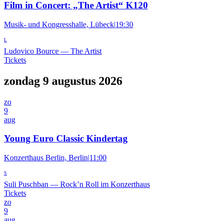
Film in Concert: „The Artist“ K120
Musik- und Kongresshalle, Lübeck
|
19:30
L
Ludovico Bource
—
The Artist
Tickets
zondag 9 augustus 2026
zo
9
aug
Young Euro Classic Kindertag
Konzerthaus Berlin, Berlin
|
11:00
S
Suli Puschban
—
Rock’n Roll im Konzerthaus
Tickets
zo
9
aug