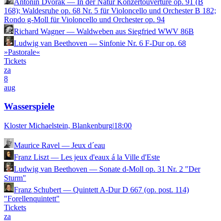
Antonín Dvořák
—
In der Natur Konzertouvertüre op. 91 (B
168); Waldesruhe op. 68 Nr. 5 für Violoncello und Orchester B 182;
Rondo g-Moll für Violoncello und Orchester op. 94
Richard Wagner
—
Waldweben aus Siegfried WWV 86B
Ludwig van Beethoven
—
Sinfonie Nr. 6 F-Dur op. 68
»Pastorale«
Tickets
za
8
aug
Wasserspiele
Kloster Michaelstein, Blankenburg
|
18:00
Maurice Ravel
—
Jeux d´eau
Franz Liszt
—
Les jeux d'eaux á la Ville d'Este
Ludwig van Beethoven
—
Sonate d-Moll op. 31 Nr. 2 "Der
Sturm"
Franz Schubert
—
Quintett A-Dur D 667 (op. post. 114)
"Forellenquintett"
Tickets
za