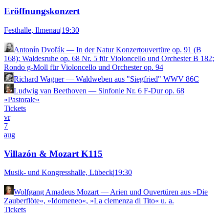
Eröffnungskonzert
Festhalle, Ilmenau
|
19:30
Antonín Dvořák
—
In der Natur Konzertouvertüre op. 91 (B
168); Waldesruhe op. 68 Nr. 5 für Violoncello und Orchester B 182;
Rondo g-Moll für Violoncello und Orchester op. 94
Richard Wagner
—
Waldweben aus "Siegfried" WWV 86C
Ludwig van Beethoven
—
Sinfonie Nr. 6 F-Dur op. 68
»Pastorale«
Tickets
vr
7
aug
Villazón & Mozart K115
Musik- und Kongresshalle, Lübeck
|
19:30
Wolfgang Amadeus Mozart
—
Arien und Ouvertüren aus »Die
Zauberflöte«, »Idomeneo«, »La clemenza di Tito« u. a.
Tickets