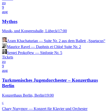
zo
9
aug
Mythos
Musik- und Kongresshalle, Lübeck
|
17:00
Aram Khachaturian
—
Suite Nr. 2 aus dem Ballett „Spartacus“
Maurice Ravel
—
Daphnis et Chloé Suite Nr. 2
Sergei Prokofjew
—
Sinfonie Nr. 5
Tickets
zo
9
aug
Turkmenisches Jugendorchester – Konzerthaus
Berlin
Konzerthaus Berlin, Berlin
|
19:00
C
Chary Nurymov
—
Konzert für Klavier und Orchester