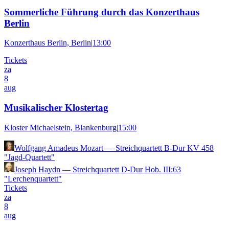
Sommerliche Führung durch das Konzerthaus
Berlin
Konzerthaus Berlin, Berlin
|
13:00
Tickets
za
8
aug
Musikalischer Klostertag
Kloster Michaelstein, Blankenburg
|
15:00
Wolfgang Amadeus Mozart
—
Streichquartett B-Dur KV 458
"Jagd-Quartett"
Joseph Haydn
—
Streichquartett D-Dur Hob. III:63
"Lerchenquartett"
Tickets
za
8
aug