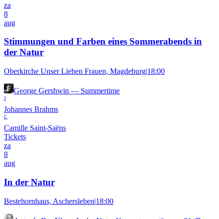
za
8
aug
Stimmungen und Farben eines Sommerabends in
der Natur
Oberkirche Unser Lieben Frauen, Magdeburg
|
18:00
George Gershwin
—
Summertime
J
Johannes Brahms
C
Camille Saint-Saëns
Tickets
za
8
aug
In der Natur
Bestehornhaus, Aschersleben
|
18:00