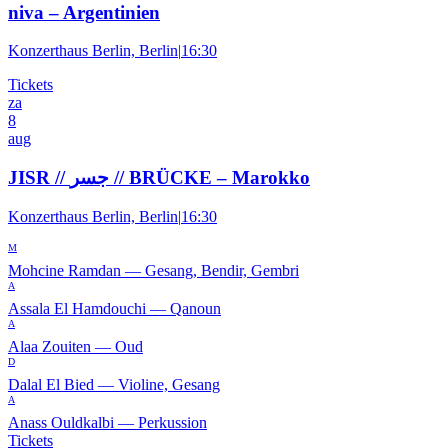
niva – Argentinien
Konzerthaus Berlin, Berlin
|
16:30
Tickets
za
8
aug
JISR // جسر // BRÜCKE – Marokko
Konzerthaus Berlin, Berlin
|
16:30
M
Mohcine Ramdan
—
Gesang, Bendir, Gembri
A
Assala El Hamdouchi
—
Qanoun
A
Alaa Zouiten
—
Oud
D
Dalal El Bied
—
Violine, Gesang
A
Anass Ouldkalbi
—
Perkussion
Tickets