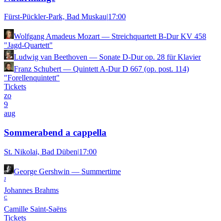
Fürst-Pückler-Park, Bad Muskau
|
17:00
Wolfgang Amadeus Mozart
—
Streichquartett B-Dur KV 458
"Jagd-Quartett"
Ludwig van Beethoven
—
Sonate D-Dur op. 28 für Klavier
Franz Schubert
—
Quintett A-Dur D 667 (op. post. 114)
"Forellenquintett"
Tickets
zo
9
aug
Sommerabend a cappella
St. Nikolai, Bad Düben
|
17:00
George Gershwin
—
Summertime
J
Johannes Brahms
C
Camille Saint-Saëns
Tickets