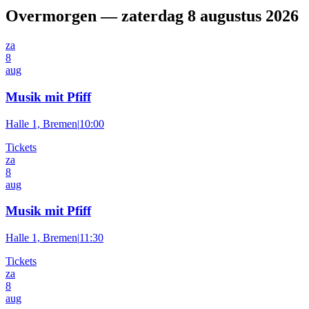
Overmorgen — zaterdag 8 augustus 2026
za
8
aug
Musik mit Pfiff
Halle 1, Bremen
|
10:00
Tickets
za
8
aug
Musik mit Pfiff
Halle 1, Bremen
|
11:30
Tickets
za
8
aug