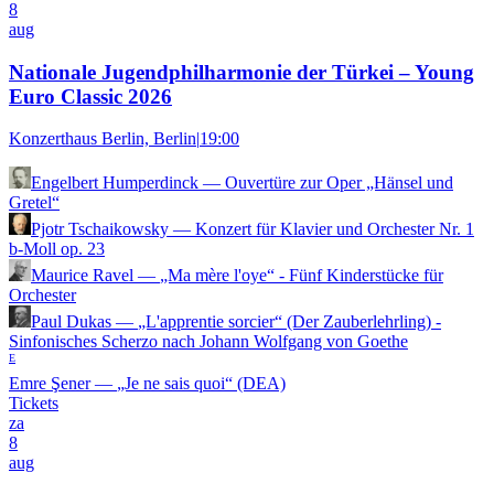
8
aug
Nationale Jugendphilharmonie der Türkei – Young
Euro Classic 2026
Konzerthaus Berlin, Berlin
|
19:00
Engelbert Humperdinck
—
Ouvertüre zur Oper „Hänsel und
Gretel“
Pjotr Tschaikowsky
—
Konzert für Klavier und Orchester Nr. 1
b-Moll op. 23
Maurice Ravel
—
„Ma mère l'oye“ - Fünf Kinderstücke für
Orchester
Paul Dukas
—
„L'apprentie sorcier“ (Der Zauberlehrling) -
Sinfonisches Scherzo nach Johann Wolfgang von Goethe
E
Emre Şener
—
„Je ne sais quoi“ (DEA)
Tickets
za
8
aug