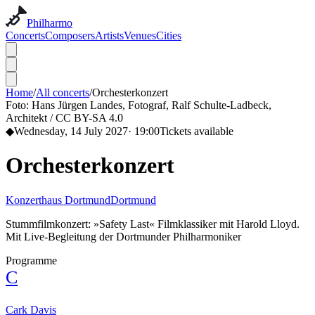
Philharmo
Concerts
Composers
Artists
Venues
Cities
Home
/
All concerts
/
Orchesterkonzert
Foto:
Hans Jürgen Landes, Fotograf, Ralf Schulte-Ladbeck,
Architekt / CC BY-SA 4.0
◆
Wednesday, 14 July 2027
·
19:00
Tickets available
Orchesterkonzert
Konzerthaus Dortmund
Dortmund
Stummfilmkonzert: »Safety Last« Filmklassiker mit Harold Lloyd.
Mit Live-Begleitung der Dortmunder Philharmoniker
Programme
C
Cark Davis