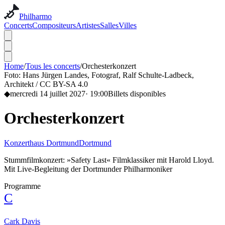
Philharmo
Concerts
Compositeurs
Artistes
Salles
Villes
Home
/
Tous les concerts
/
Orchesterkonzert
Foto:
Hans Jürgen Landes, Fotograf, Ralf Schulte-Ladbeck,
Architekt / CC BY-SA 4.0
◆
mercredi 14 juillet 2027
·
19:00
Billets disponibles
Orchesterkonzert
Konzerthaus Dortmund
Dortmund
Stummfilmkonzert: »Safety Last« Filmklassiker mit Harold Lloyd.
Mit Live-Begleitung der Dortmunder Philharmoniker
Programme
C
Cark Davis