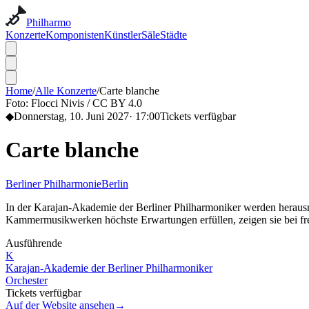
Philharmo
Konzerte
Komponisten
Künstler
Säle
Städte
Home
/
Alle Konzerte
/
Carte blanche
Foto:
Flocci Nivis / CC BY 4.0
◆
Donnerstag, 10. Juni 2027
·
17:00
Tickets verfügbar
Carte blanche
Berliner Philharmonie
Berlin
In der Karajan-Akademie der Berliner Philharmoniker werden herausra
Kammermusikwerken höchste Erwartungen erfüllen, zeigen sie bei frei
Ausführende
K
Karajan-Akademie der Berliner Philharmoniker
Orchester
Tickets verfügbar
Auf der Website ansehen
→