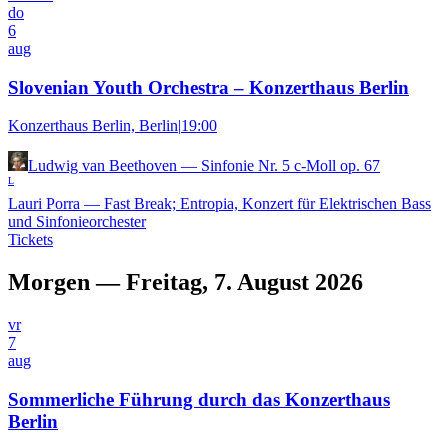
do
6
aug
Slovenian Youth Orchestra – Konzerthaus Berlin
Konzerthaus Berlin, Berlin
|
19:00
Ludwig van Beethoven
—
Sinfonie Nr. 5 c-Moll op. 67
L
Lauri Porra
—
Fast Break; Entropia, Konzert für Elektrischen Bass
und Sinfonieorchester
Tickets
Morgen — Freitag, 7. August 2026
vr
7
aug
Sommerliche Führung durch das Konzerthaus
Berlin