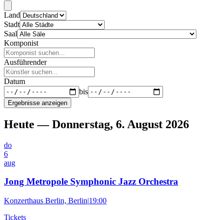
Land
Stadt
Saal
Komponist
Ausführender
Datum
bis
Ergebnisse anzeigen
Heute — Donnerstag, 6. August 2026
do
6
aug
Jong Metropole Symphonic Jazz Orchestra
Konzerthaus Berlin, Berlin
|
19:00
Tickets