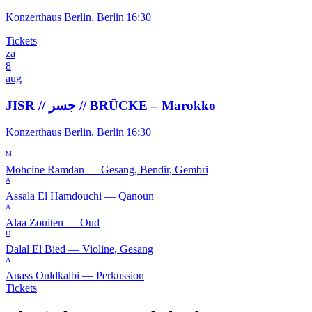
Konzerthaus Berlin, Berlin
|
16:30
Tickets
za
8
aug
JISR // جسر // BRÜCKE – Marokko
Konzerthaus Berlin, Berlin
|
16:30
M
Mohcine Ramdan
—
Gesang, Bendir, Gembri
A
Assala El Hamdouchi
—
Qanoun
A
Alaa Zouiten
—
Oud
D
Dalal El Bied
—
Violine, Gesang
A
Anass Ouldkalbi
—
Perkussion
Tickets