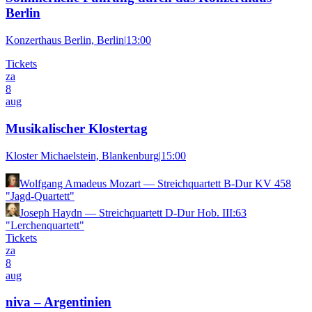
Berlin
Konzerthaus Berlin, Berlin
|
13:00
Tickets
za
8
aug
Musikalischer Klostertag
Kloster Michaelstein, Blankenburg
|
15:00
Wolfgang Amadeus Mozart
—
Streichquartett B-Dur KV 458
"Jagd-Quartett"
Joseph Haydn
—
Streichquartett D-Dur Hob. III:63
"Lerchenquartett"
Tickets
za
8
aug
niva – Argentinien