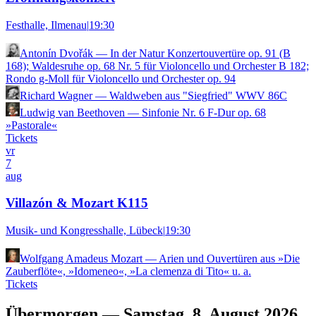
Festhalle, Ilmenau
|
19:30
Antonín Dvořák
—
In der Natur Konzertouvertüre op. 91 (B
168); Waldesruhe op. 68 Nr. 5 für Violoncello und Orchester B 182;
Rondo g-Moll für Violoncello und Orchester op. 94
Richard Wagner
—
Waldweben aus "Siegfried" WWV 86C
Ludwig van Beethoven
—
Sinfonie Nr. 6 F-Dur op. 68
»Pastorale«
Tickets
vr
7
aug
Villazón & Mozart K115
Musik- und Kongresshalle, Lübeck
|
19:30
Wolfgang Amadeus Mozart
—
Arien und Ouvertüren aus »Die
Zauberflöte«, »Idomeneo«, »La clemenza di Tito« u. a.
Tickets
Übermorgen — Samstag, 8. August 2026