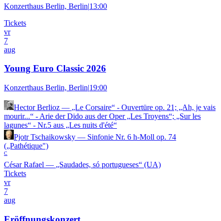
Konzerthaus Berlin, Berlin
|
13:00
Tickets
vr
7
aug
Young Euro Classic 2026
Konzerthaus Berlin, Berlin
|
19:00
Hector Berlioz
—
„Le Corsaire“ - Ouvertüre op. 21; „Ah, je vais
mourir...“ - Arie der Dido aus der Oper „Les Troyens“; „Sur les
lagunes“ - Nr.5 aus „Les nuits d'été“
Pjotr Tschaikowsky
—
Sinfonie Nr. 6 h-Moll op. 74
(„Pathétique")
C
César Rafael
—
„Saudades, só portugueses“ (UA)
Tickets
vr
7
aug
Eröffnungskonzert