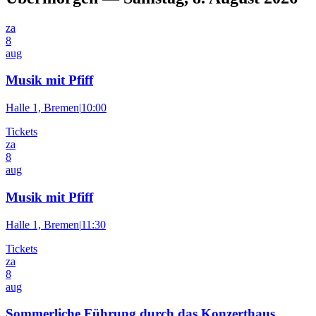
za
8
aug
Musik mit Pfiff
Halle 1, Bremen
|
10:00
Tickets
za
8
aug
Musik mit Pfiff
Halle 1, Bremen
|
11:30
Tickets
za
8
aug
Sommerliche Führung durch das Konzerthaus