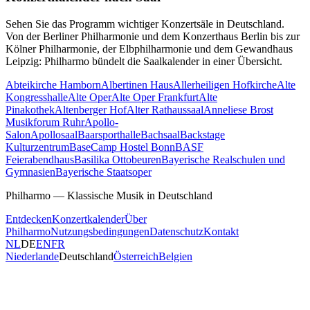
Sehen Sie das Programm wichtiger Konzertsäle in Deutschland.
Von der Berliner Philharmonie und dem Konzerthaus Berlin bis zur
Kölner Philharmonie, der Elbphilharmonie und dem Gewandhaus
Leipzig: Philharmo bündelt die Saalkalender in einer Übersicht.
Abteikirche Hamborn
Albertinen Haus
Allerheiligen Hofkirche
Alte
Kongresshalle
Alte Oper
Alte Oper Frankfurt
Alte
Pinakothek
Altenberger Hof
Alter Rathaussaal
Anneliese Brost
Musikforum Ruhr
Apollo-
Salon
Apollosaal
Baarsporthalle
Bachsaal
Backstage
Kulturzentrum
BaseCamp Hostel Bonn
BASF
Feierabendhaus
Basilika Ottobeuren
Bayerische Realschulen und
Gymnasien
Bayerische Staatsoper
Philharmo — Klassische Musik in Deutschland
Entdecken
Konzertkalender
Über
Philharmo
Nutzungsbedingungen
Datenschutz
Kontakt
NL
DE
EN
FR
Niederlande
Deutschland
Österreich
Belgien