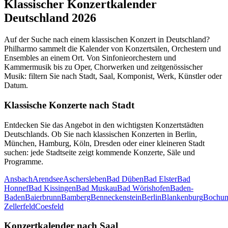
Klassischer Konzertkalender
Deutschland 2026
Auf der Suche nach einem klassischen Konzert in Deutschland?
Philharmo sammelt die Kalender von Konzertsälen, Orchestern und
Ensembles an einem Ort. Von Sinfonieorchestern und
Kammermusik bis zu Oper, Chorwerken und zeitgenössischer
Musik: filtern Sie nach Stadt, Saal, Komponist, Werk, Künstler oder
Datum.
Klassische Konzerte nach Stadt
Entdecken Sie das Angebot in den wichtigsten Konzertstädten
Deutschlands. Ob Sie nach klassischen Konzerten in Berlin,
München, Hamburg, Köln, Dresden oder einer kleineren Stadt
suchen: jede Stadtseite zeigt kommende Konzerte, Säle und
Programme.
Ansbach
Arendsee
Aschersleben
Bad Düben
Bad Elster
Bad
Honnef
Bad Kissingen
Bad Muskau
Bad Wörishofen
Baden-
Baden
Baierbrunn
Bamberg
Benneckenstein
Berlin
Blankenburg
Bochu
Zellerfeld
Coesfeld
Konzertkalender nach Saal