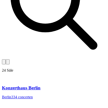
24 Säle
Konzerthaus Berlin
Berlin
334
concerten