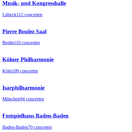
Musik- und Kongresshalle
Lübeck
112
concerten
Pierre Boulez Saal
Berlin
110
concerten
Kölner Philharmonie
Köln
109
concerten
Isarphilharmonie
München
94
concerten
Festspielhaus Baden-Baden
Baden-Baden
70
concerten