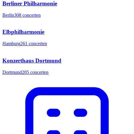
Berliner Philharmonie
Berlin
308
concerten
Elbphilharmonie
Hamburg
261
concerten
Konzerthaus Dortmund
Dortmund
205
concerten