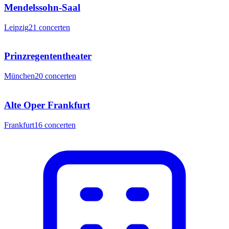
Mendelssohn-Saal
Leipzig
21
concerten
Prinzregententheater
München
20
concerten
Alte Oper Frankfurt
Frankfurt
16
concerten