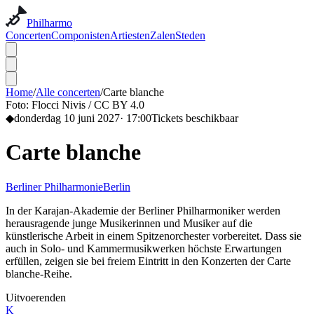
Philharmo
Concerten
Componisten
Artiesten
Zalen
Steden
Home
/
Alle concerten
/
Carte blanche
Foto:
Flocci Nivis / CC BY 4.0
◆
donderdag 10 juni 2027
·
17:00
Tickets beschikbaar
Carte blanche
Berliner Philharmonie
Berlin
In der Karajan-Akademie der Berliner Philharmoniker werden
herausragende junge Musikerinnen und Musiker auf die
künstlerische Arbeit in einem Spitzenorchester vorbereitet. Dass sie
auch in Solo- und Kammermusikwerken höchste Erwartungen
erfüllen, zeigen sie bei freiem Eintritt in den Konzerten der Carte
blanche-Reihe.
Uitvoerenden
K