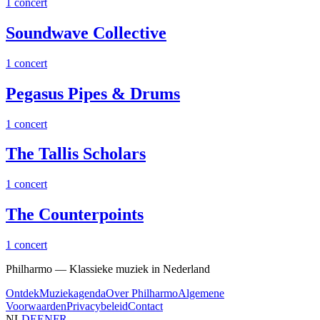
1 concert
Soundwave Collective
1 concert
Pegasus Pipes & Drums
1 concert
The Tallis Scholars
1 concert
The Counterpoints
1 concert
Philharmo — Klassieke muziek in Nederland
Ontdek
Muziekagenda
Over Philharmo
Algemene
Voorwaarden
Privacybeleid
Contact
NL
DE
EN
FR