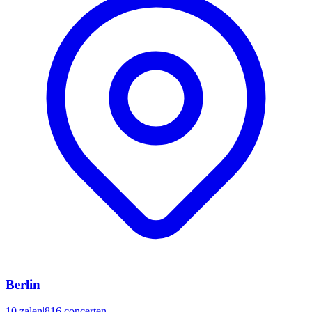
Berlin
10 zalen
|
816 concerten