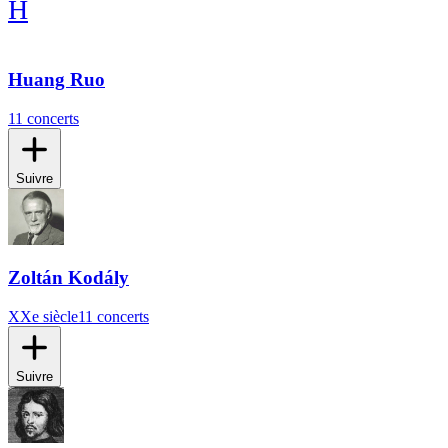
H
Huang Ruo
11 concerts
Suivre
Zoltán Kodály
XXe siècle
11 concerts
Suivre