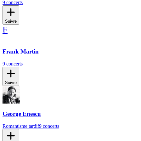
9 concerts
Suivre
F
Frank Martin
9 concerts
Suivre
George Enescu
Romantisme tardif
9 concerts