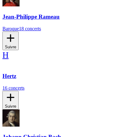
Jean-Philippe Rameau
Baroque
18 concerts
Suivre
H
Hertz
16 concerts
Suivre
Johann Christian Bach