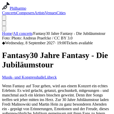
Philharmo
Concerts
Composers
Artists
Venues
Cities
Home
/
All concerts
/
Fantasy30 Jahre Fantasy - Die Jubiläumstour
Foto:
Photo: Andreas Praefcke / CC BY 3.0
◆
Wednesday, 8 September 2027
·
19:00
Tickets available
Fantasy30 Jahre Fantasy - Die
Jubiläumstour
Musik- und Kongresshalle
Lübeck
Wenn Fantasy auf Tour gehen, wird aus einem Konzert ein echtes
Erlebnis: Es wird gelacht, getanzt, geschunkelt, mitgesungen - und
manchmal auch ein kleines bisschen geweint. Denn ihre Songs
treffen seit jeher mitten ins Herz. Zur 30 Jahre Jubiläumstour laden
Fredi Malinowski und Martin Hein zu ganz besonderen Abenden
ein - geprägt von Erinnerungen, Emotionen und der Freude, dieses
außergewöhnliche Jubiläum gemeinsam mit ihren Fans zu feiern.