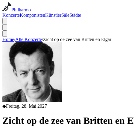
Philharmo
Konzerte
Komponisten
Künstler
Säle
Städte
Home
/
Alle Konzerte
/
Zicht op de zee van Britten en Elgar
◆
Freitag, 28. Mai 2027
Zicht op de zee van Britten en E