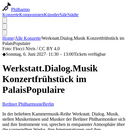
Philharmo
Konzerte
Komponisten
Künstler
Säle
Städte
Home
/
Alle Konzerte
/
Werkstatt.Dialog.Musik Konzertfrühstück im
PalaisPopulaire
Foto:
Flocci Nivis / CC BY 4.0
◆
Sonntag, 6. Juni 2027
·
11:30
– 13:00
Tickets verfügbar
Werkstatt.Dialog.Musik
Konzertfrühstück im
PalaisPopulaire
Berliner Philharmonie
Berlin
In der beliebten Kammermusik-Reihe Werkstatt. Dialog. Musik.
stellen Musikerinnen und Musiker der Berliner Philharmoniker sich
und ihre Instrumente vor, sprechen in entspannter Atmosphäre über
die vorgestellten Werke, ihre Interpretationen und ihre