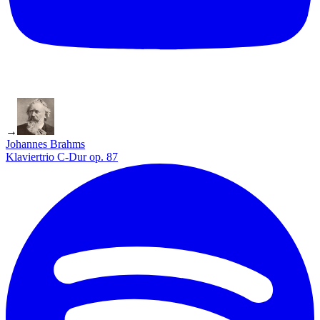
→
Johannes Brahms
Klaviertrio C-Dur op. 87