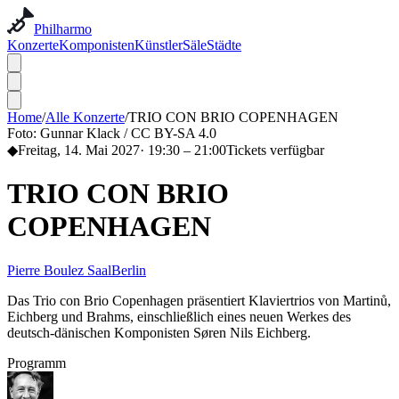
Philharmo
Konzerte
Komponisten
Künstler
Säle
Städte
Home
/
Alle Konzerte
/
TRIO CON BRIO COPENHAGEN
Foto:
Gunnar Klack / CC BY-SA 4.0
◆
Freitag, 14. Mai 2027
·
19:30
– 21:00
Tickets verfügbar
TRIO CON BRIO
COPENHAGEN
Pierre Boulez Saal
Berlin
Das Trio con Brio Copenhagen präsentiert Klaviertrios von Martinů,
Eichberg und Brahms, einschließlich eines neuen Werkes des
deutsch-dänischen Komponisten Søren Nils Eichberg.
Programm