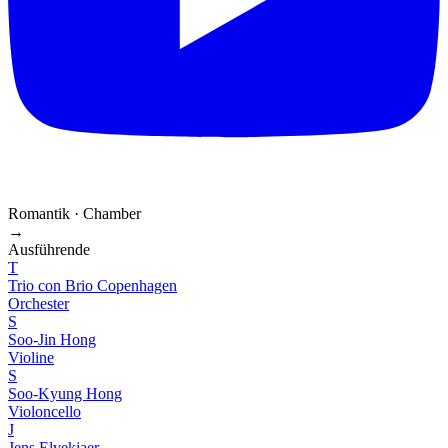
Romantik · Chamber
→
Ausführende
T
Trio con Brio Copenhagen
Orchester
S
Soo-Jin Hong
Violine
S
Soo-Kyung Hong
Violoncello
J
Jens Elvekjaer