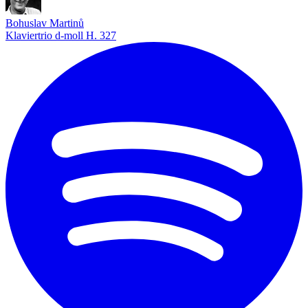
Bohuslav Martinů
Klaviertrio d-moll H. 327