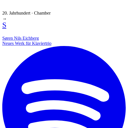
20. Jahrhundert · Chamber
→
S
Søren Nils Eichberg
Neues Werk für Klaviertrio