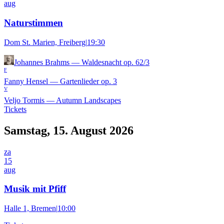
aug
Naturstimmen
Dom St. Marien, Freiberg
|
19:30
Johannes Brahms
—
Waldesnacht op. 62/3
F
Fanny Hensel
—
Gartenlieder op. 3
V
Veljo Tormis
—
Autumn Landscapes
Tickets
Samstag, 15. August 2026
za
15
aug
Musik mit Pfiff
Halle 1, Bremen
|
10:00