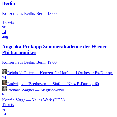
Berlin
Konzerthaus Berlin, Berlin
|
13:00
Tickets
vr
14
aug
Angelika Prokopp Sommerakademie der Wiener
Philharmoniker
Konzerthaus Berlin, Berlin
|
19:00
Reinhold Glière
—
Konzert für Harfe und Orchester Es-Dur op.
74
Ludwig van Beethoven
—
Sinfonie Nr. 4 B-Dur op. 60
Richard Wagner
—
Siegfried-Idyll
K
Konrád Varga
—
Neues Werk (DEA)
Tickets
vr
14