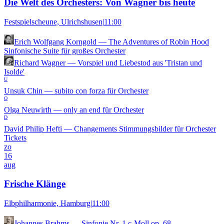
Die Welt des Orchesters: Von Wagner bis heute
Festspielscheune, Ulrichshusen
|
11:00
Erich Wolfgang Korngold
—
The Adventures of Robin Hood
Sinfonische Suite für großes Orchester
Richard Wagner
—
Vorspiel und Liebestod aus 'Tristan und
Isolde'
U
Unsuk Chin
—
subito con forza für Orchester
O
Olga Neuwirth
—
only an end für Orchester
D
David Philip Hefti
—
Changements Stimmungsbilder für Orchester
Tickets
zo
16
aug
Frische Klänge
Elbphilharmonie, Hamburg
|
11:00
Johannes Brahms
—
Sinfonie Nr. 1 c-Moll op. 68