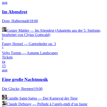
aug
Im Abendrot
Dom, Halberstadt
|
18:00
Gustav Mahler
—
Im Abendrot (Adagietto aus der 5. Sinfonie,
bearbeitet von Clytus Gottwald)
F
Fanny Hensel
—
Gartenlieder op. 3
V
Veljo Tormis
—
Autumn Landscapes
Tickets
za
15
aug
Eine große Nachtmusik
Die Glocke, Bremen
|
19:00
Camille Saint-Saëns
—
Der Karneval der Tiere
Claude Debussy
—
Prélude à l’après-midi d’un faune