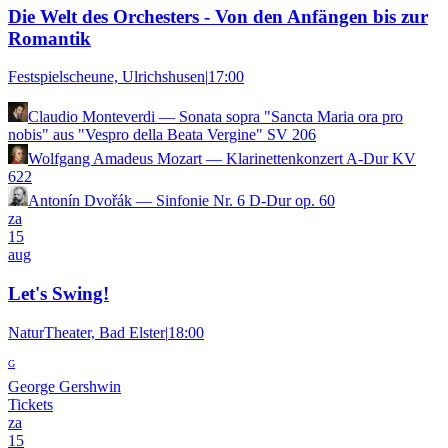
Die Welt des Orchesters - Von den Anfängen bis zur
Romantik
Festspielscheune, Ulrichshusen
|
17:00
Claudio Monteverdi
—
Sonata sopra "Sancta Maria ora pro
nobis" aus "Vespro della Beata Vergine" SV 206
Wolfgang Amadeus Mozart
—
Klarinettenkonzert A-Dur KV
622
Antonín Dvořák
—
Sinfonie Nr. 6 D-Dur op. 60
za
15
aug
Let's Swing!
NaturTheater, Bad Elster
|
18:00
G
George Gershwin
Tickets
za
15