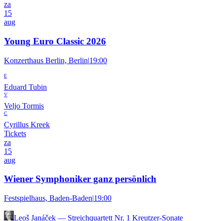
za
15
aug
Young Euro Classic 2026
Konzerthaus Berlin, Berlin
|
19:00
E
Eduard Tubin
V
Veljo Tormis
C
Cyrillus Kreek
Tickets
za
15
aug
Wiener Symphoniker ganz persönlich
Festspielhaus, Baden-Baden
|
19:00
Leoš Janáček
—
Streichquartett Nr. 1 Kreutzer-Sonate