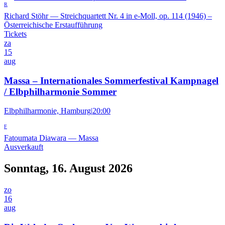
R
Richard Stöhr
—
Streichquartett Nr. 4 in e-Moll, op. 114 (1946) –
Österreichische Erstaufführung
Tickets
za
15
aug
Massa – Internationales Sommerfestival Kampnagel
/ Elbphilharmonie Sommer
Elbphilharmonie, Hamburg
|
20:00
F
Fatoumata Diawara
—
Massa
Ausverkauft
Sonntag, 16. August 2026
zo
16
aug