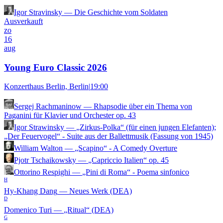
Igor Stravinsky
—
Die Geschichte vom Soldaten
Ausverkauft
zo
16
aug
Young Euro Classic 2026
Konzerthaus Berlin, Berlin
|
19:00
Sergej Rachmaninow
—
Rhapsodie über ein Thema von
Paganini für Klavier und Orchester op. 43
Igor Strawinsky
—
„Zirkus-Polka“ (für einen jungen Elefanten);
„Der Feuervogel“ - Suite aus der Ballettmusik (Fassung von 1945)
William Walton
—
„Scapino“ - A Comedy Overture
Pjotr Tschaikowsky
—
„Capriccio Italien“ op. 45
Ottorino Respighi
—
„Pini di Roma“ - Poema sinfonico
H
Hy-Khang Dang
—
Neues Werk (DEA)
D
Domenico Turi
—
„Ritual“ (DEA)
G