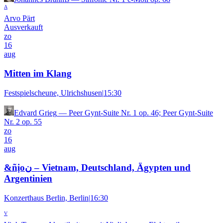
A
Arvo Pärt
Ausverkauft
zo
16
aug
Mitten im Klang
Festspielscheune, Ulrichshusen
|
15:30
Edvard Grieg
—
Peer Gynt-Suite Nr. 1 op. 46; Peer Gynt-Suite
Nr. 2 op. 55
zo
16
aug
&ñịoن – Vietnam, Deutschland, Ägypten und
Argentinien
Konzerthaus Berlin, Berlin
|
16:30
V