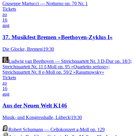
Giuseppe Martucci
—
Notturno op. 70 Nr. 1
Tickets
zo
16
aug
37. Musikfest Bremen »Beethoven-Zyklus I«
Die Glocke, Bremen
|
19:30
Ludwig van Beethoven
—
Streichquartett Nr. 3 D-Dur op. 18/3;
Streichquartett Nr. 11 f-Moll op. 95 »Quartetto serioso«;
Streichquartett Nr. 8 e-Moll op. 59/2 »Rasumowsky«
Tickets
zo
16
aug
Aus der Neuen Welt K146
Musik- und Kongresshalle, Lübeck
|
19:30
Robert Schumann
—
Cellokonzert a-Moll op. 129