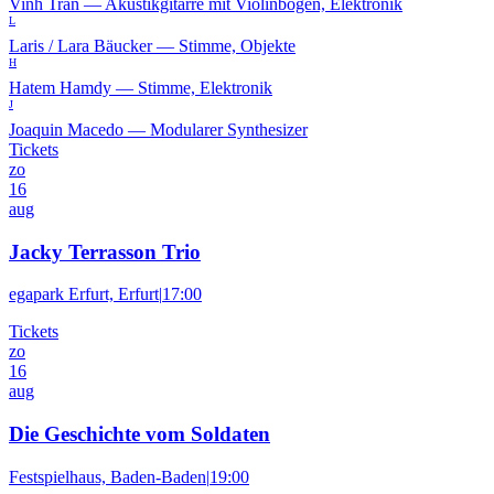
Vinh Tran
—
Akustikgitarre mit Violinbogen, Elektronik
L
Laris / Lara Bäucker
—
Stimme, Objekte
H
Hatem Hamdy
—
Stimme, Elektronik
J
Joaquin Macedo
—
Modularer Synthesizer
Tickets
zo
16
aug
Jacky Terrasson Trio
egapark Erfurt, Erfurt
|
17:00
Tickets
zo
16
aug
Die Geschichte vom Soldaten
Festspielhaus, Baden-Baden
|
19:00