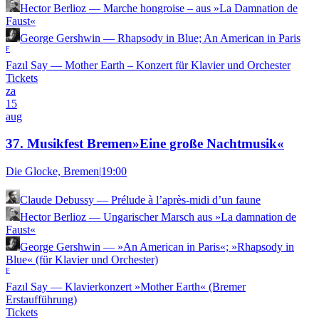
Hector Berlioz
—
Marche hongroise – aus »La Damnation de
Faust«
George Gershwin
—
Rhapsody in Blue; An American in Paris
F
Fazıl Say
—
Mother Earth – Konzert für Klavier und Orchester
Tickets
za
15
aug
37. Musikfest Bremen»Eine große Nachtmusik«
Die Glocke, Bremen
|
19:00
Claude Debussy
—
Prélude à l’après-midi d’un faune
Hector Berlioz
—
Ungarischer Marsch aus »La damnation de
Faust«
George Gershwin
—
»An American in Paris«; »Rhapsody in
Blue« (für Klavier und Orchester)
F
Fazıl Say
—
Klavierkonzert »Mother Earth« (Bremer
Erstaufführung)
Tickets