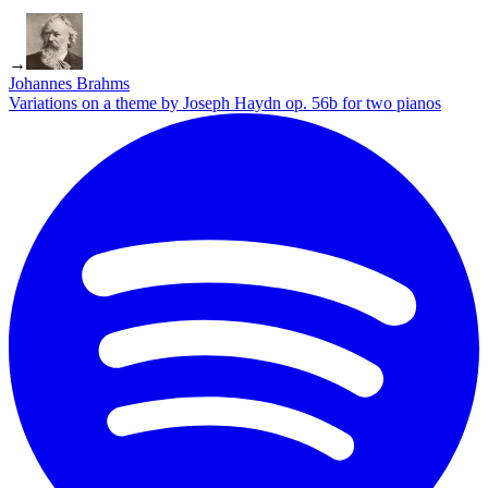
→
Johannes Brahms
Variations on a theme by Joseph Haydn op. 56b for two pianos