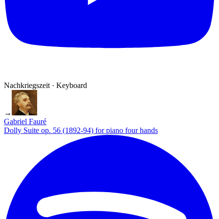
Nachkriegszeit · Keyboard
→
Gabriel Fauré
Dolly Suite op. 56 (1892-94) for piano four hands