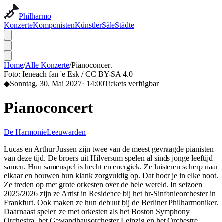
Philharmo
Konzerte
Komponisten
Künstler
Säle
Städte
Home
/
Alle Konzerte
/
Pianoconcert
Foto:
Ieneach fan 'e Esk / CC BY-SA 4.0
◆
Sonntag, 30. Mai 2027
·
14:00
Tickets verfügbar
Pianoconcert
De Harmonie
Leeuwarden
Lucas en Arthur Jussen zijn twee van de meest gevraagde pianisten
van deze tijd. De broers uit Hilversum spelen al sinds jonge leeftijd
samen. Hun samenspel is hecht en energiek. Ze luisteren scherp naar
elkaar en bouwen hun klank zorgvuldig op. Dat hoor je in elke noot.
Ze treden op met grote orkesten over de hele wereld. In seizoen
2025/2026 zijn ze Artist in Residence bij het hr-Sinfonieorchester in
Frankfurt. Ook maken ze hun debuut bij de Berliner Philharmoniker.
Daarnaast spelen ze met orkesten als het Boston Symphony
Orchestra, het Gewandhausorchester Leipzig en het Orchestre