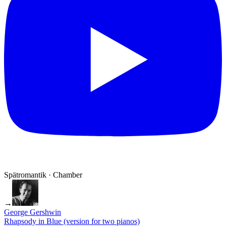
Spätromantik · Chamber
→
George Gershwin
Rhapsody in Blue (version for two pianos)