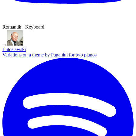
Romantik · Keyboard
→
Lutoslawski
Variations on a theme by Paganini for two pianos