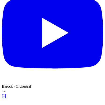
Barock · Orchestral
→
H