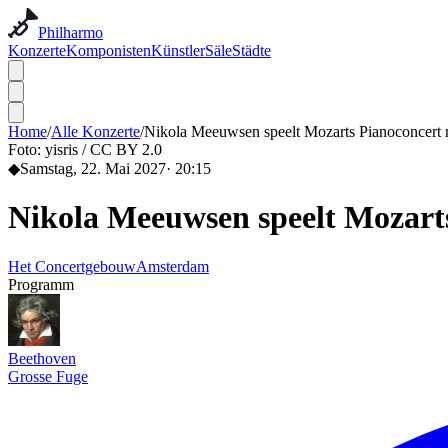
Philharmo
Konzerte
Komponisten
Künstler
Säle
Städte
Home
/
Alle Konzerte
/
Nikola Meeuwsen speelt Mozarts Pianoconcert n
Foto:
yisris / CC BY 2.0
◆
Samstag, 22. Mai 2027
·
20:15
Nikola Meeuwsen speelt Mozarts
Het Concertgebouw
Amsterdam
Programm
Beethoven
Grosse Fuge