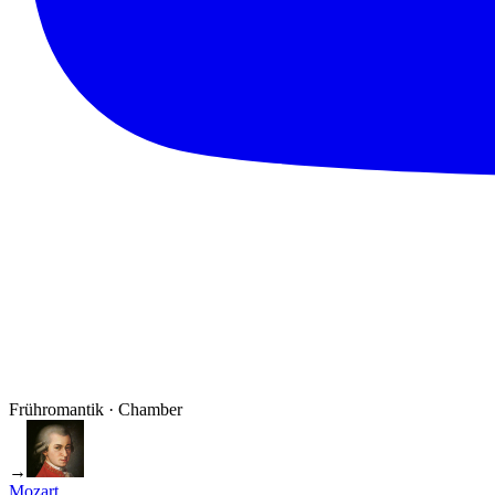
Frühromantik · Chamber
→
Mozart