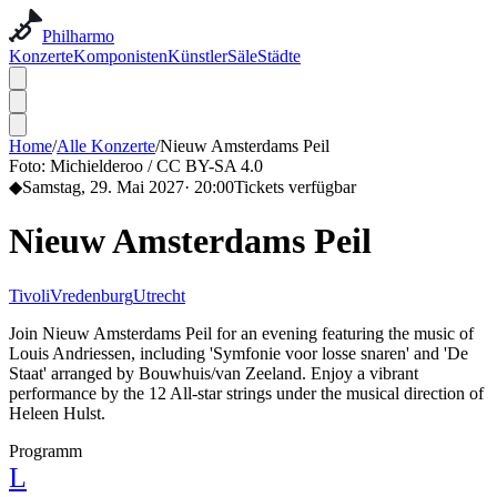
Philharmo
Konzerte
Komponisten
Künstler
Säle
Städte
Home
/
Alle Konzerte
/
Nieuw Amsterdams Peil
Foto:
Michielderoo / CC BY-SA 4.0
◆
Samstag, 29. Mai 2027
·
20:00
Tickets verfügbar
Nieuw Amsterdams Peil
TivoliVredenburg
Utrecht
Join Nieuw Amsterdams Peil for an evening featuring the music of
Louis Andriessen, including 'Symfonie voor losse snaren' and 'De
Staat' arranged by Bouwhuis/van Zeeland. Enjoy a vibrant
performance by the 12 All-star strings under the musical direction of
Heleen Hulst.
Programm
L