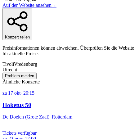
Auf der Website ansehen
→
Konzert teilen
Preisinformationen können abweichen. Überprüfen Sie die Website
für aktuelle Preise.
TivoliVredenburg
Utrecht
Problem melden
Ähnliche Konzerte
za
17
okt
·
20:15
Hoketus 50
De Doelen (Grote Zaal), Rotterdam
Tickets verfügbar
zo
22
nov
·
17:00