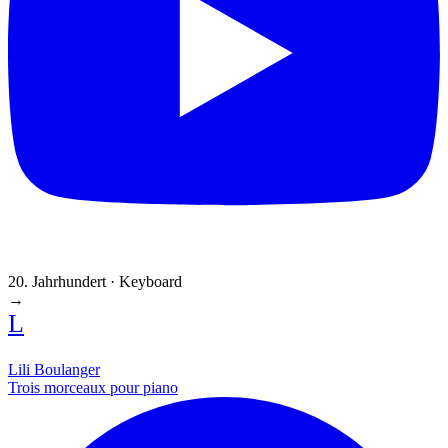
20. Jahrhundert · Keyboard
→
L
Lili Boulanger
Trois morceaux pour piano