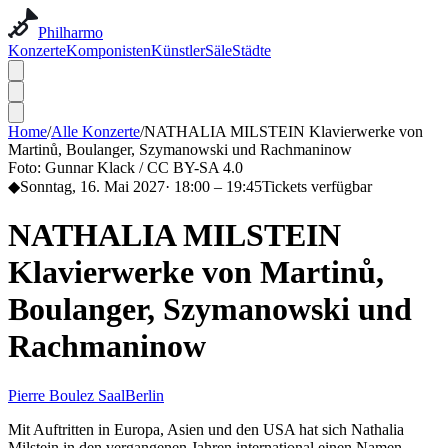
Philharmo
Konzerte
Komponisten
Künstler
Säle
Städte
Home
/
Alle Konzerte
/
NATHALIA MILSTEIN Klavierwerke von
Martinů, Boulanger, Szymanowski und Rachmaninow
Foto:
Gunnar Klack / CC BY-SA 4.0
◆
Sonntag, 16. Mai 2027
·
18:00
– 19:45
Tickets verfügbar
NATHALIA MILSTEIN
Klavierwerke von Martinů,
Boulanger, Szymanowski und
Rachmaninow
Pierre Boulez Saal
Berlin
Mit Auftritten in Europa, Asien und den USA hat sich Nathalia
Milstein in den vergangenen Jahren international einen Namen