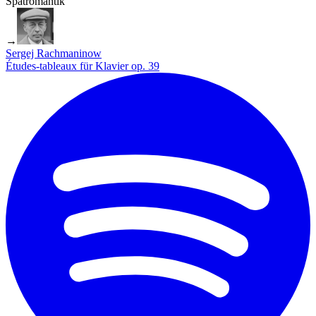
Spätromantik
→
Sergej Rachmaninow
Études-tableaux für Klavier op. 39