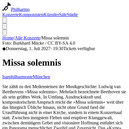
Philharmo
Konzerte
Komponisten
Künstler
Säle
Städte
Home
/
Alle Konzerte
/
Missa solemnis
Foto:
Burkhard Mücke / CC BY-SA 4.0
◆
Donnerstag, 1. Juli 2027
·
19:30
Tickets verfügbar
Missa solemnis
Isarphilharmonie
München
Sie zählt zu den Meilensteinen der Musikgeschichte: Ludwig van
Beethovens »Missa solemnis«. Mehrfach bezeichnete Beethoven sie
als sein größtes Werk. In Umfang, Ausdruckskraft und
kompositorischem Anspruch reicht die »Missa solemnis« weit über
das liturgisch Übliche hinaus, nicht ohne Grund fand die
Uraufführung nicht in einer Kirche, sondern in einem Konzertsaal
statt. Zwischen innigstem Flehen und eruptiver Klanggewalt,
zwischen demütigem Gebet und visionärer Hoffnung entfaltet sich
ein Panorama menschlicher Zweifel und Zuversicht. Das »Kyrie«