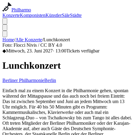
Philharmo
Konzerte
Komponisten
Künstler
Säle
Städte
Home
/
Alle Konzerte
/
Lunchkonzert
Foto:
Flocci Nivis / CC BY 4.0
◆
Mittwoch, 23. Juni 2027
·
13:00
Tickets verfügbar
Lunchkonzert
Berliner Philharmonie
Berlin
Einfach mal zu einem Konzert in die Philharmonie gehen, spontan
während der Mittagspause und das auch noch bei freiem Eintritt:
Das ist zwischen September und Juni an jedem Mittwoch um 13
Uhr möglich. Für 40 bis 50 Minuten gibt es Programm:
Kammermusikalisches, Klavierwerke oder auch mal ein
Schlagzeug-Duo – von Tschaikowsky bis zum Tango ist alles dabei.
Oft treten Mitglieder der Berliner Philharmoniker oder der Karajan-
Akademie auf, aber auch Gäste des Deutschen Symphonie-
Orchesters, der Staatskapelle Berlin oder der Berliner