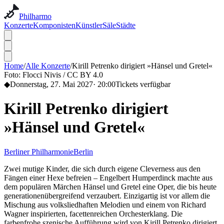
Philharmo
Konzerte
Komponisten
Künstler
Säle
Städte
Home
/
Alle Konzerte
/
Kirill Petrenko dirigiert »Hänsel und Gretel«
Foto:
Flocci Nivis / CC BY 4.0
◆
Donnerstag, 27. Mai 2027
·
20:00
Tickets verfügbar
Kirill Petrenko dirigiert
»Hänsel und Gretel«
Berliner Philharmonie
Berlin
Zwei mutige Kinder, die sich durch eigene Cleverness aus den
Fängen einer Hexe befreien – Engelbert Humperdinck machte aus
dem populären Märchen Hänsel und Gretel eine Oper, die bis heute
generationenübergreifend verzaubert. Einzigartig ist vor allem die
Mischung aus volksliedhaften Melodien und einem von Richard
Wagner inspirierten, facettenreichen Orchesterklang. Die
farbenfrohe szenische Aufführung wird von Kirill Petrenko dirigiert.