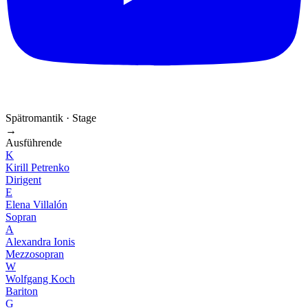
Spätromantik · Stage
→
Ausführende
K
Kirill Petrenko
Dirigent
E
Elena Villalón
Sopran
A
Alexandra Ionis
Mezzosopran
W
Wolfgang Koch
Bariton
G