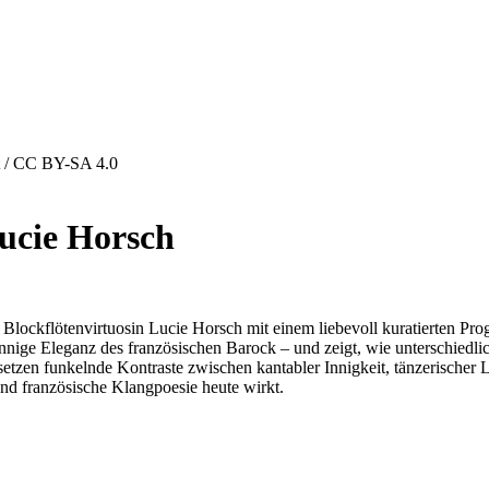
kt / CC BY-SA 4.0
ucie Horsch
hrt Blockflötenvirtuosin Lucie Horsch mit einem liebevoll kuratierten
nnige Eleganz des französischen Barock – und zeigt, wie unterschiedl
 setzen funkelnde Kontraste zwischen kantabler Innigkeit, tänzerischer
end französische Klangpoesie heute wirkt.