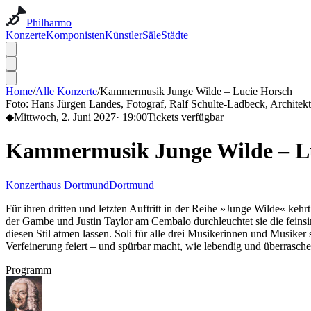
Philharmo
Konzerte
Komponisten
Künstler
Säle
Städte
Home
/
Alle Konzerte
/
Kammermusik Junge Wilde – Lucie Horsch
Foto:
Hans Jürgen Landes, Fotograf, Ralf Schulte-Ladbeck, Archite
◆
Mittwoch, 2. Juni 2027
·
19:00
Tickets verfügbar
Kammermusik Junge Wilde – L
Konzerthaus Dortmund
Dortmund
Für ihren dritten und letzten Auftritt in der Reihe »Junge Wilde« ke
der Gambe und Justin Taylor am Cembalo durchleuchtet sie die feinsi
diesen Stil atmen lassen. Soli für alle drei Musikerinnen und Musiker
Verfeinerung feiert – und spürbar macht, wie lebendig und überrasch
Programm