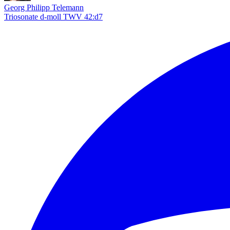
Georg Philipp Telemann
Triosonate d-moll TWV 42:d7