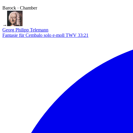
Barock · Chamber
→
Georg Philipp Telemann
Fantasie für Cembalo solo e-moll TWV 33:21