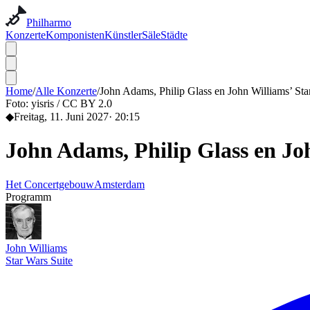
Philharmo
Konzerte
Komponisten
Künstler
Säle
Städte
Home
/
Alle Konzerte
/
John Adams, Philip Glass en John Williams’ Sta
Foto:
yisris / CC BY 2.0
◆
Freitag, 11. Juni 2027
·
20:15
John Adams, Philip Glass en Jo
Het Concertgebouw
Amsterdam
Programm
John Williams
Star Wars Suite