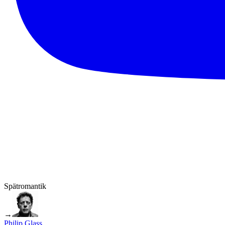
Spätromantik
→
Philip Glass