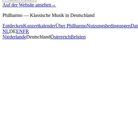
Auf der Website ansehen
→
Philharmo — Klassische Musik in Deutschland
Entdecken
Konzertkalender
Über Philharmo
Nutzungsbedingungen
Dat
NL
DE
EN
FR
Niederlande
Deutschland
Österreich
Belgien