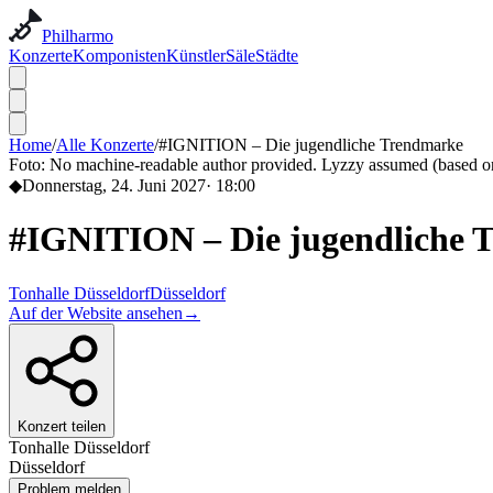
Philharmo
Konzerte
Komponisten
Künstler
Säle
Städte
Home
/
Alle Konzerte
/
#IGNITION – Die jugendliche Trendmarke
Foto:
No machine-readable author provided. Lyzzy assumed (based on
◆
Donnerstag, 24. Juni 2027
·
18:00
#IGNITION – Die jugendliche 
Tonhalle Düsseldorf
Düsseldorf
Auf der Website ansehen
→
Konzert teilen
Tonhalle Düsseldorf
Düsseldorf
Problem melden