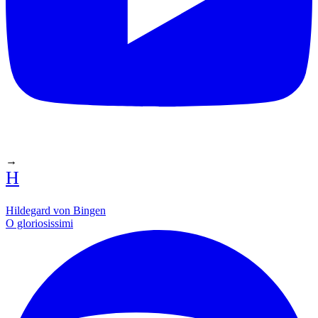
→
H
Hildegard von Bingen
O gloriosissimi