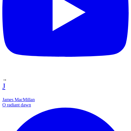
→
J
James MacMillan
O radiant dawn