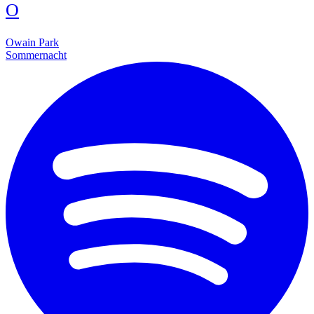
O
Owain Park
Sommernacht