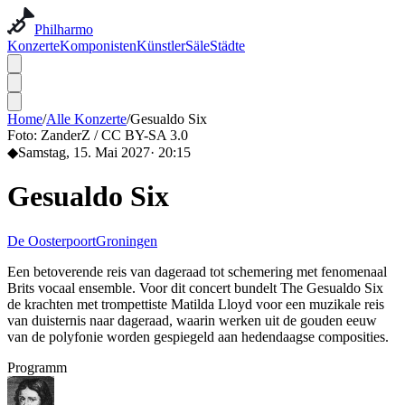
Philharmo
Konzerte
Komponisten
Künstler
Säle
Städte
Home
/
Alle Konzerte
/
Gesualdo Six
Foto:
ZanderZ / CC BY-SA 3.0
◆
Samstag, 15. Mai 2027
·
20:15
Gesualdo Six
De Oosterpoort
Groningen
Een betoverende reis van dageraad tot schemering met fenomenaal
Brits vocaal ensemble. Voor dit concert bundelt The Gesualdo Six
de krachten met trompettiste Matilda Lloyd voor een muzikale reis
van duisternis naar dageraad, waarin werken uit de gouden eeuw
van de polyfonie worden gespiegeld aan hedendaagse composities.
Programm