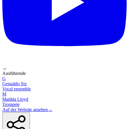
→
Ausführende
G
Gesualdo Six
Vocal ensemble
M
Matilda Lloyd
Trompete
Auf der Website ansehen
→