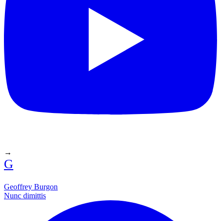
→
G
Geoffrey Burgon
Nunc dimittis