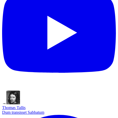
→
Thomas Tallis
Dum transisset Sabbatum