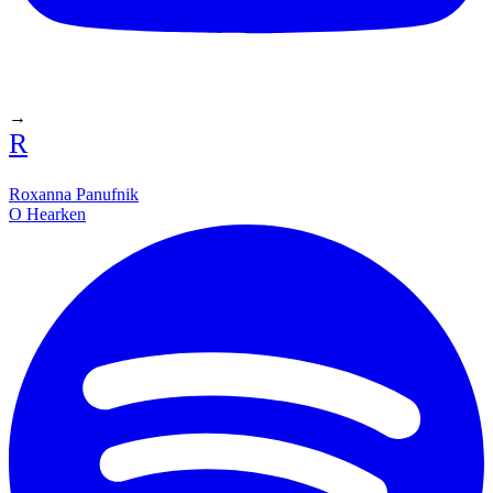
→
R
Roxanna Panufnik
O Hearken