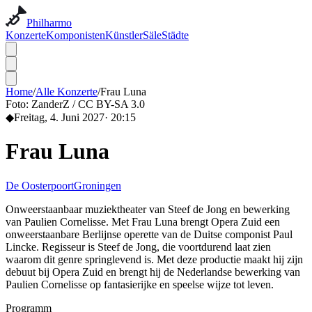
Philharmo
Konzerte
Komponisten
Künstler
Säle
Städte
Home
/
Alle Konzerte
/
Frau Luna
Foto:
ZanderZ / CC BY-SA 3.0
◆
Freitag, 4. Juni 2027
·
20:15
Frau Luna
De Oosterpoort
Groningen
Onweerstaanbaar muziektheater van Steef de Jong en bewerking
van Paulien Cornelisse. Met Frau Luna brengt Opera Zuid een
onweerstaanbare Berlijnse operette van de Duitse componist Paul
Lincke. Regisseur is Steef de Jong, die voortdurend laat zien
waarom dit genre springlevend is. Met deze productie maakt hij zijn
debuut bij Opera Zuid en brengt hij de Nederlandse bewerking van
Paulien Cornelisse op fantasierijke en speelse wijze tot leven.
Programm