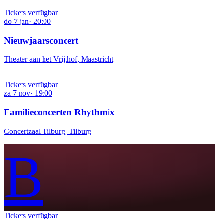
Tickets verfügbar
do
7
jan
·
20:00
Nieuwjaarsconcert
Theater aan het Vrijthof, Maastricht
Tickets verfügbar
za
7
nov
·
19:00
Familieconcerten Rhythmix
Concertzaal Tilburg, Tilburg
B
Tickets verfügbar