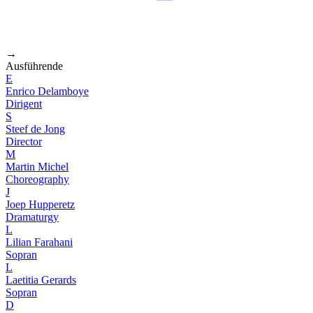
→
Ausführende
E
Enrico Delamboye
Dirigent
S
Steef de Jong
Director
M
Martin Michel
Choreography
J
Joep Hupperetz
Dramaturgy
L
Lilian Farahani
Sopran
L
Laetitia Gerards
Sopran
D