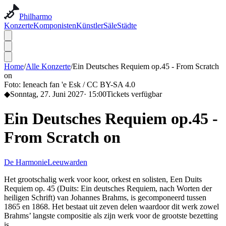
Philharmo
Konzerte
Komponisten
Künstler
Säle
Städte
Home
/
Alle Konzerte
/
Ein Deutsches Requiem op.45 - From Scratch
on
Foto:
Ieneach fan 'e Esk / CC BY-SA 4.0
◆
Sonntag, 27. Juni 2027
·
15:00
Tickets verfügbar
Ein Deutsches Requiem op.45 -
From Scratch on
De Harmonie
Leeuwarden
Het grootschalig werk voor koor, orkest en solisten, Een Duits
Requiem op. 45 (Duits: Ein deutsches Requiem, nach Worten der
heiligen Schrift) van Johannes Brahms, is gecomponeerd tussen
1865 en 1868. Het bestaat uit zeven delen waardoor dit werk zowel
Brahms’ langste compositie als zijn werk voor de grootste bezetting
is.