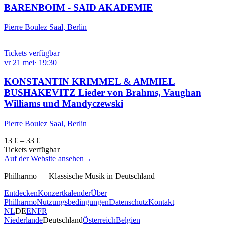
BARENBOIM - SAID AKADEMIE
Pierre Boulez Saal, Berlin
Tickets verfügbar
vr
21
mei
·
19:30
KONSTANTIN KRIMMEL & AMMIEL
BUSHAKEVITZ Lieder von Brahms, Vaughan
Williams und Mandyczewski
Pierre Boulez Saal, Berlin
13 € – 33 €
Tickets verfügbar
Auf der Website ansehen
→
Philharmo — Klassische Musik in Deutschland
Entdecken
Konzertkalender
Über
Philharmo
Nutzungsbedingungen
Datenschutz
Kontakt
NL
DE
EN
FR
Niederlande
Deutschland
Österreich
Belgien