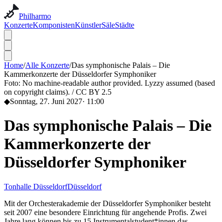
Philharmo
Konzerte
Komponisten
Künstler
Säle
Städte
Home
/
Alle Konzerte
/
Das symphonische Palais – Die
Kammerkonzerte der Düsseldorfer Symphoniker
Foto:
No machine-readable author provided. Lyzzy assumed (based
on copyright claims). / CC BY 2.5
◆
Sonntag, 27. Juni 2027
·
11:00
Das symphonische Palais – Die
Kammerkonzerte der
Düsseldorfer Symphoniker
Tonhalle Düsseldorf
Düsseldorf
Mit der Orchesterakademie der Düsseldorfer Symphoniker besteht
seit 2007 eine besondere Einrichtung für angehende Profis. Zwei
Jahre lang können bis zu 15 Instrumentalstudent*innen das