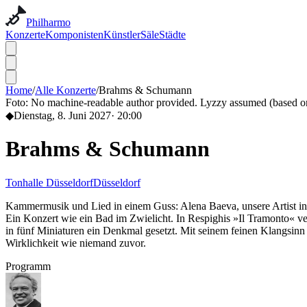
Philharmo
Konzerte
Komponisten
Künstler
Säle
Städte
Home
/
Alle Konzerte
/
Brahms & Schumann
Foto:
No machine-readable author provided. Lyzzy assumed (based on
◆
Dienstag, 8. Juni 2027
·
20:00
Brahms & Schumann
Tonhalle Düsseldorf
Düsseldorf
Kammermusik und Lied in einem Guss: Alena Baeva, unsere Artist in 
Ein Konzert wie ein Bad im Zwielicht. In Respighis »Il Tramonto« v
in fünf Miniaturen ein Denkmal gesetzt. Mit seinem feinen Klangsin
Wirklichkeit wie niemand zuvor.
Programm