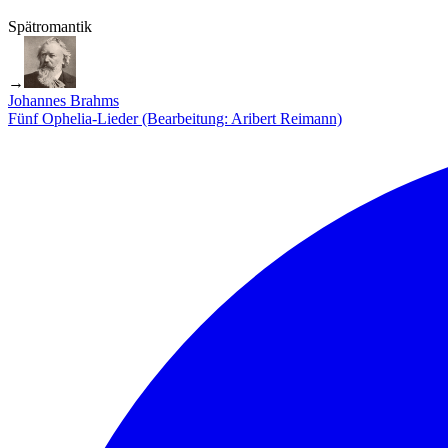
Spätromantik
→
Johannes Brahms
Fünf Ophelia-Lieder (Bearbeitung: Aribert Reimann)