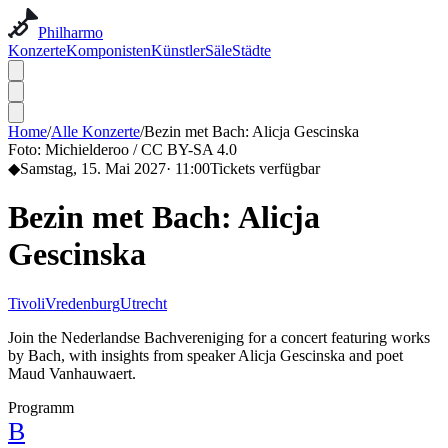
Philharmo
Konzerte
Komponisten
Künstler
Säle
Städte
Home
/
Alle Konzerte
/
Bezin met Bach: Alicja Gescinska
Foto:
Michielderoo / CC BY-SA 4.0
◆
Samstag, 15. Mai 2027
·
11:00
Tickets verfügbar
Bezin met Bach: Alicja
Gescinska
TivoliVredenburg
Utrecht
Join the Nederlandse Bachvereniging for a concert featuring works
by Bach, with insights from speaker Alicja Gescinska and poet
Maud Vanhauwaert.
Programm
B