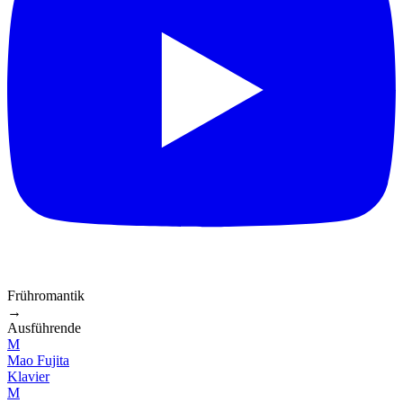
Frühromantik
→
Ausführende
M
Mao Fujita
Klavier
M