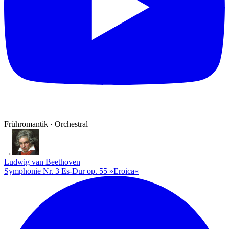
Frühromantik · Orchestral
→
Ludwig van Beethoven
Symphonie Nr. 3 Es-Dur op. 55 »Eroica«