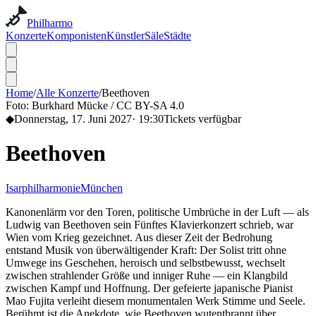
Philharmo
Konzerte
Komponisten
Künstler
Säle
Städte
Home
/
Alle Konzerte
/
Beethoven
Foto:
Burkhard Mücke / CC BY-SA 4.0
◆
Donnerstag, 17. Juni 2027
·
19:30
Tickets verfügbar
Beethoven
Isarphilharmonie
München
Kanonenlärm vor den Toren, politische Umbrüche in der Luft — als
Ludwig van Beethoven sein Fünftes Klavierkonzert schrieb, war
Wien vom Krieg gezeichnet. Aus dieser Zeit der Bedrohung
entstand Musik von überwältigender Kraft: Der Solist tritt ohne
Umwege ins Geschehen, heroisch und selbstbewusst, wechselt
zwischen strahlender Größe und inniger Ruhe — ein Klangbild
zwischen Kampf und Hoffnung. Der gefeierte japanische Pianist
Mao Fujita verleiht diesem monumentalen Werk Stimme und Seele.
Berühmt ist die Anekdote, wie Beethoven wutentbrannt über