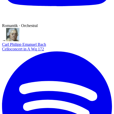
Romantik · Orchestral
→
Carl Philipp Emanuel Bach
Celloconcert in A Wq 172