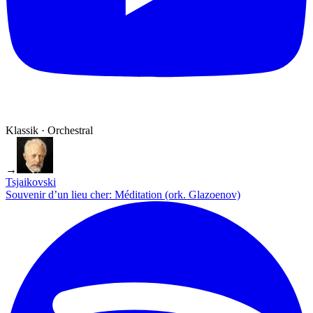
Klassik · Orchestral
→
Tsjaikovski
Souvenir d’un lieu cher: Méditation (ork. Glazoenov)