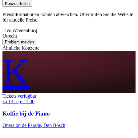
Konzert teilen
Preisinformationen können abweichen. Überprüfen Sie die Website
für aktuelle Preise.
TivoliVredenburg
Utrecht
Problem melden
Ähnliche Konzerte
K
Tickets verfügbar
zo
13
sep
·
11:00
Koffie bij de Piano
Opera op de Parade, Den Bosch