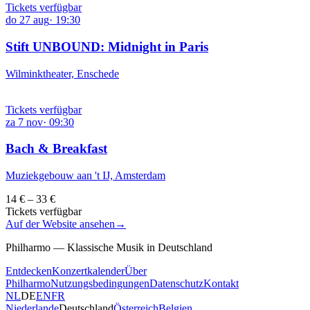
Tickets verfügbar
do
27
aug
·
19:30
Stift UNBOUND: Midnight in Paris
Wilminktheater, Enschede
Tickets verfügbar
za
7
nov
·
09:30
Bach & Breakfast
Muziekgebouw aan 't IJ, Amsterdam
14 € – 33 €
Tickets verfügbar
Auf der Website ansehen
→
Philharmo — Klassische Musik in Deutschland
Entdecken
Konzertkalender
Über
Philharmo
Nutzungsbedingungen
Datenschutz
Kontakt
NL
DE
EN
FR
Niederlande
Deutschland
Österreich
Belgien