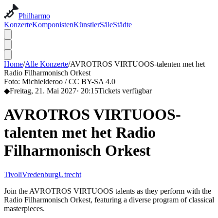
Philharmo
Konzerte
Komponisten
Künstler
Säle
Städte
Home
/
Alle Konzerte
/
AVROTROS VIRTUOOS-talenten met het
Radio Filharmonisch Orkest
Foto:
Michielderoo / CC BY-SA 4.0
◆
Freitag, 21. Mai 2027
·
20:15
Tickets verfügbar
AVROTROS VIRTUOOS-
talenten met het Radio
Filharmonisch Orkest
TivoliVredenburg
Utrecht
Join the AVROTROS VIRTUOOS talents as they perform with the
Radio Filharmonisch Orkest, featuring a diverse program of classical
masterpieces.