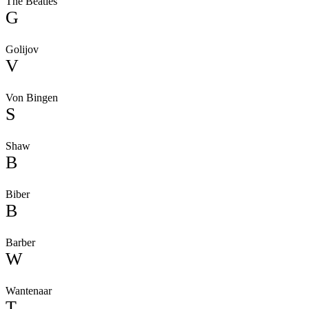
The Beatles
G
Golijov
V
Von Bingen
S
Shaw
B
Biber
B
Barber
W
Wantenaar
T