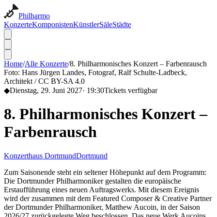
Philharmo
Konzerte
Komponisten
Künstler
Säle
Städte
Home
/
Alle Konzerte
/
8. Philharmonisches Konzert – Farbenrausch
Foto:
Hans Jürgen Landes, Fotograf, Ralf Schulte-Ladbeck,
Architekt / CC BY-SA 4.0
◆
Dienstag, 29. Juni 2027
·
19:30
Tickets verfügbar
8. Philharmonisches Konzert –
Farbenrausch
Konzerthaus Dortmund
Dortmund
Zum Saisonende steht ein seltener Höhepunkt auf dem Programm:
Die Dortmunder Philharmoniker gestalten die europäische
Erstaufführung eines neuen Auftragswerks. Mit diesem Ereignis
wird der zusammen mit dem Featured Composer & Creative Partner
der Dortmunder Philharmoniker, Matthew Aucoin, in der Saison
2026/27 zurückgelegte Weg beschlossen. Das neue Werk Aucoins