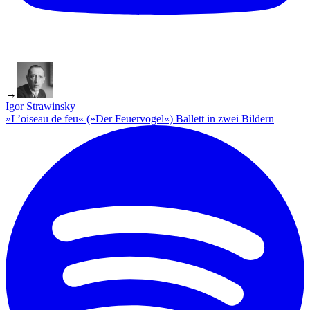
→
Igor Strawinsky
»L’oiseau de feu« (»Der Feuervogel«) Ballett in zwei Bildern