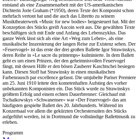
entstand als eine Zusammenarbeit mit der US-amerikanischen
Dichterin Jorie Graham (*1950), deren Texte der Komponist schon
mehrfach vertont hat und die auch das Libretto zu seinem
Musiktheaterwerk »Music for new bodies« beigesteuert hat. Mit der
Konzeption des Stücks greift Aucoin weit aus. Die gewählten Texte
beschäftigen sich mit Ende und Anfang des Lebenszyklus. Das
ganze Werk lässt sich als eine Art »Weg zum Leben«, als eine
musikalische Inszenierung der langen Reise zur Existenz sehen. Der
»Feuervogel« ist das erste der drei großen Ballette Igor Strawinskys,
deren Reihe in »Le sacre du printemps« kulminierte. In dem Ballett
geht es um einen Prinzen, der den geheimnisvollen Feuervogel
fängt, mit dessen Hilfe er den bösen Zauberer Kaschtschei besiegen
kann. Diesen Stoff hat Strawinsky in einen musikalischen
Farbenrausch par excellence gefasst. Die umjubelte Pariser Premiere
am 25. Juni 1910 leitete den kometenhaften Aufstieg des vorher
unbekannten Komponisten ein. Das Stück wurde zu Strawinskys
größtem Erfolg und einem echten Dauerbrenner: Gleichauf mit
Tschaikowskys »Schwanensee« war »Der Feuervogel« das am
häufigsten gespielte Ballett des 20. Jahrhunderts. Während im
Konzertsaal vor allem die gekürzten Orchestersuiten des Stücks
aufgeführt werden, ist in Dortmund die vollständige Ballettmusik zu
erleben.
Programm