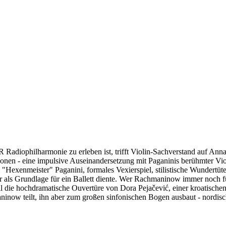
diophilharmonie zu erleben ist, trifft Violin-Sachverstand auf Anna 
- eine impulsive Auseinandersetzung mit Paganinis berühmter Violin-C
 "Hexenmeister" Paganini, formales Vexierspiel, stilistische Wundertüt
ar als Grundlage für ein Ballett diente. Wer Rachmaninow immer noch f
 die hochdramatische Ouvertüre von Dora Pejačević, einer kroatischen 
ninow teilt, ihn aber zum großen sinfonischen Bogen ausbaut - nordisc