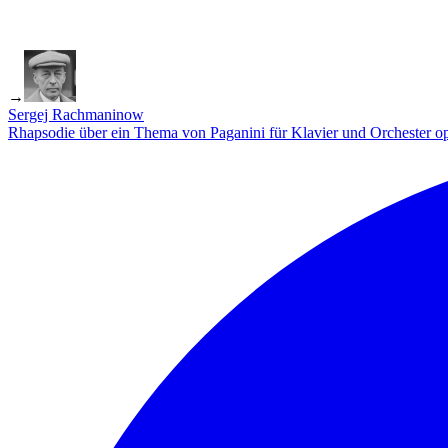
→
Sergej Rachmaninow
Rhapsodie über ein Thema von Paganini für Klavier und Orchester o