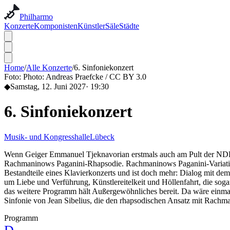
Philharmo
Konzerte
Komponisten
Künstler
Säle
Städte
Home
/
Alle Konzerte
/
6. Sinfoniekonzert
Foto:
Photo: Andreas Praefcke / CC BY 3.0
◆
Samstag, 12. Juni 2027
·
19:30
6. Sinfoniekonzert
Musik- und Kongresshalle
Lübeck
Wenn Geiger Emmanuel Tjeknavorian erstmals auch am Pult der NDR Ra
Rachmaninows Paganini-Rhapsodie. Rachmaninows Paganini-Variationen 
Bestandteile eines Klavierkonzerts und ist doch mehr: Dialog mit dem
um Liebe und Verführung, Künstlereitelkeit und Höllenfahrt, die sog
das weitere Programm hält Außergewöhnliches bereit. Da wäre einmal
Sinfonie von Jean Sibelius, die den rhapsodischen Ansatz mit Rachma
Programm