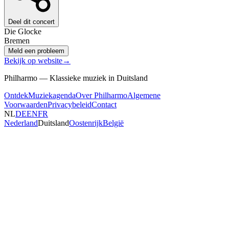
Deel dit concert
Die Glocke
Bremen
Meld een probleem
Bekijk op website
→
Philharmo — Klassieke muziek in Duitsland
Ontdek
Muziekagenda
Over Philharmo
Algemene
Voorwaarden
Privacybeleid
Contact
NL
DE
EN
FR
Nederland
Duitsland
Oostenrijk
België