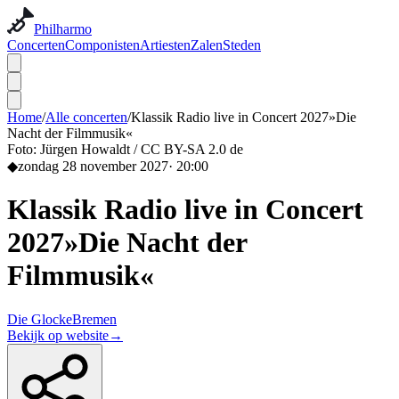
Philharmo
Concerten
Componisten
Artiesten
Zalen
Steden
Home
/
Alle concerten
/
Klassik Radio live in Concert 2027»Die
Nacht der Filmmusik«
Foto:
Jürgen Howaldt / CC BY-SA 2.0 de
◆
zondag 28 november 2027
·
20:00
Klassik Radio live in Concert
2027»Die Nacht der
Filmmusik«
Die Glocke
Bremen
Bekijk op website
→