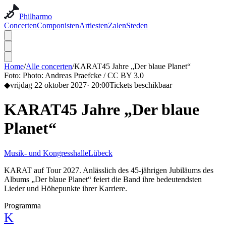
Philharmo
Concerten
Componisten
Artiesten
Zalen
Steden
Home
/
Alle concerten
/
KARAT45 Jahre „Der blaue Planet“
Foto:
Photo: Andreas Praefcke / CC BY 3.0
◆
vrijdag 22 oktober 2027
·
20:00
Tickets beschikbaar
KARAT45 Jahre „Der blaue
Planet“
Musik- und Kongresshalle
Lübeck
KARAT auf Tour 2027. Anlässlich des 45-jährigen Jubiläums des
Albums „Der blaue Planet“ feiert die Band ihre bedeutendsten
Lieder und Höhepunkte ihrer Karriere.
Programma
K