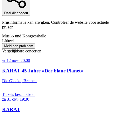
Deel dit concert
Prijsinformatie kan afwijken. Controleer de website voor actuele
prijzen.
Musik- und Kongresshalle
Lübeck
Meld een probleem
Vergelijkbare concerten
vr
12
nov
·
20:00
KARAT 45 Jahre »Der blaue Planet«
Die Glocke, Bremen
Tickets beschikbaar
za
31
okt
·
19:30
KARAT