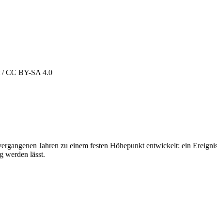
kt / CC BY-SA 4.0
gangenen Jahren zu einem festen Höhepunkt entwickelt: ein Ereignis 
g werden lässt.