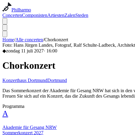
Philharmo
Concerten
Componisten
Artiesten
Zalen
Steden
Home
/
Alle concerten
/
Chorkonzert
Foto:
Hans Jürgen Landes, Fotograf, Ralf Schulte-Ladbeck, Archite
◆
zondag 11 juli 2027
·
16:00
Chorkonzert
Konzerthaus Dortmund
Dortmund
Das Sommerkonzert der Akademie für Gesang NRW hat sich in den ver
Freuen Sie sich auf ein Konzert, das die Zukunft des Gesangs lebendi
Programma
A
Akademie für Gesang NRW
Sommerkonzert 2027