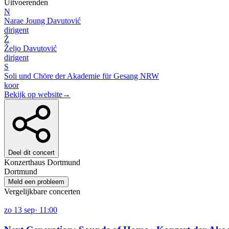
Uitvoerenden
N
Narae Joung Davutović
dirigent
Ž
Željo Davutović
dirigent
S
Soli und Chöre der Akademie für Gesang NRW
koor
Bekijk op website
→
Deel dit concert
Konzerthaus Dortmund
Dortmund
Meld een probleem
Vergelijkbare concerten
zo
13
sep
·
11:00