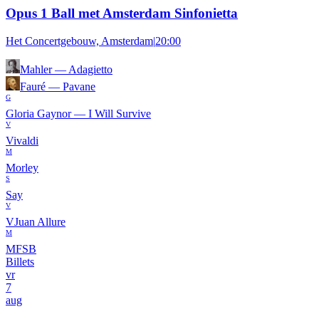
Opus 1 Ball met Amsterdam Sinfonietta
Het Concertgebouw, Amsterdam
|
20:00
Mahler
—
Adagietto
Fauré
—
Pavane
G
Gloria Gaynor
—
I Will Survive
V
Vivaldi
M
Morley
S
Say
V
VJuan Allure
M
MFSB
Billets
vr
7
aug