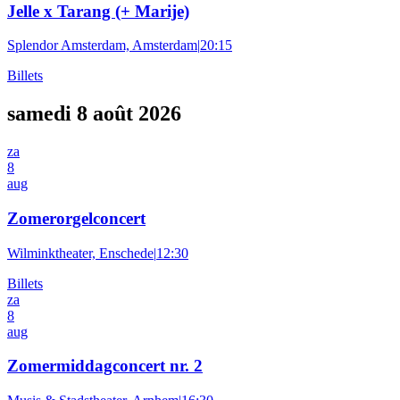
Jelle x Tarang (+ Marije)
Splendor Amsterdam, Amsterdam
|
20:15
Billets
samedi 8 août 2026
za
8
aug
Zomerorgelconcert
Wilminktheater, Enschede
|
12:30
Billets
za
8
aug
Zomermiddagconcert nr. 2