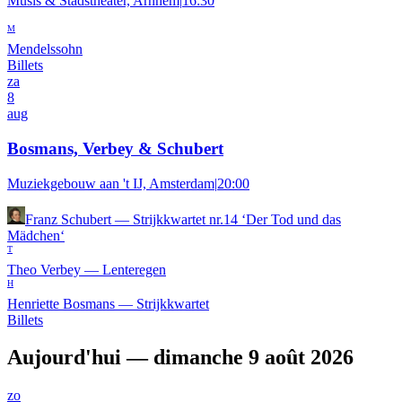
Musis & Stadstheater, Arnhem
|
16:30
M
Mendelssohn
Billets
za
8
aug
Bosmans, Verbey & Schubert
Muziekgebouw aan 't IJ, Amsterdam
|
20:00
Franz Schubert
—
Strijkkwartet nr.14 ‘Der Tod und das
Mädchen‘
T
Theo Verbey
—
Lenteregen
H
Henriette Bosmans
—
Strijkkwartet
Billets
Aujourd'hui — dimanche 9 août 2026
zo