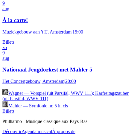
9
aug
À la carte!
Muziekgebouw aan 't IJ, Amsterdam
|
15:00
Billets
zo
9
aug
Nationaal Jeugdorkest met Mahler 5
Het Concertgebouw, Amsterdam
|
20:00
Wagner
—
Vorspiel (uit Parsifal, WWV 111); Karfreitagszauber
(uit Parsifal, WWV 111)
Mahler
—
Symfonie nr. 5 in cis
Billets
Philharmo - Musique classique aux Pays-Bas
Découvrir
Agenda musical
À propos de