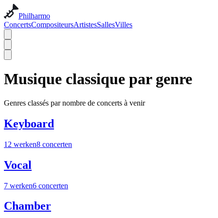
Philharmo
Concerts
Compositeurs
Artistes
Salles
Villes
Musique classique par genre
Genres classés par nombre de concerts à venir
Keyboard
12
werken
8
concerten
Vocal
7
werken
6
concerten
Chamber