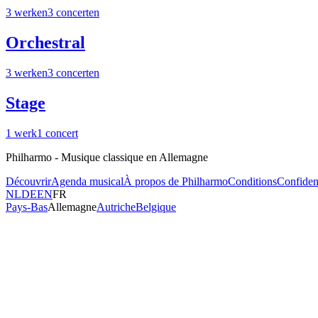
3
werken
3
concerten
Orchestral
3
werken
3
concerten
Stage
1
werk
1
concert
Philharmo - Musique classique en Allemagne
Découvrir
Agenda musical
À propos de Philharmo
Conditions
Confident
NL
DE
EN
FR
Pays-Bas
Allemagne
Autriche
Belgique