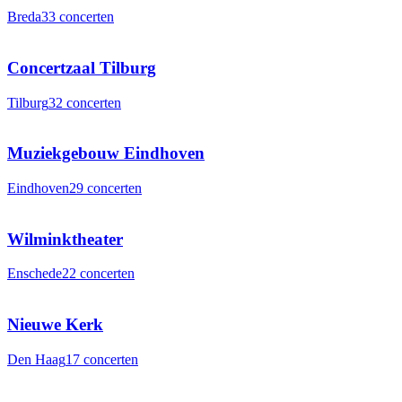
Breda
33
concerten
Concertzaal Tilburg
Tilburg
32
concerten
Muziekgebouw Eindhoven
Eindhoven
29
concerten
Wilminktheater
Enschede
22
concerten
Nieuwe Kerk
Den Haag
17
concerten