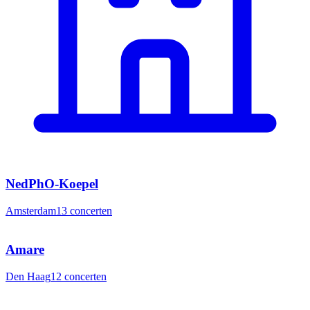
NedPhO-Koepel
Amsterdam
13
concerten
Amare
Den Haag
12
concerten