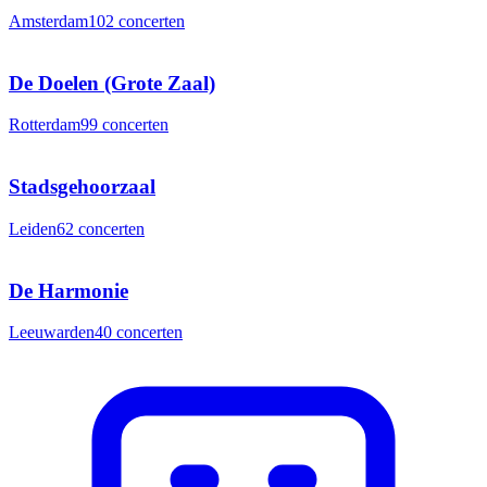
Amsterdam
102
concerten
De Doelen (Grote Zaal)
Rotterdam
99
concerten
Stadsgehoorzaal
Leiden
62
concerten
De Harmonie
Leeuwarden
40
concerten