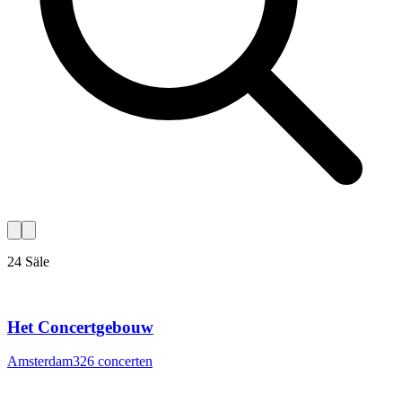
24 Säle
Het Concertgebouw
Amsterdam
326
concerten