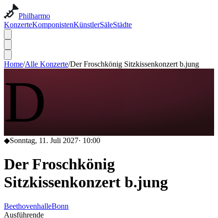
Philharmo
Konzerte
Komponisten
Künstler
Säle
Städte
Home
/
Alle Konzerte
/
Der Froschkönig Sitzkissenkonzert b.jung
D
◆
Sonntag, 11. Juli 2027
·
10:00
Der Froschkönig
Sitzkissenkonzert b.jung
Beethovenhalle
Bonn
Ausführende