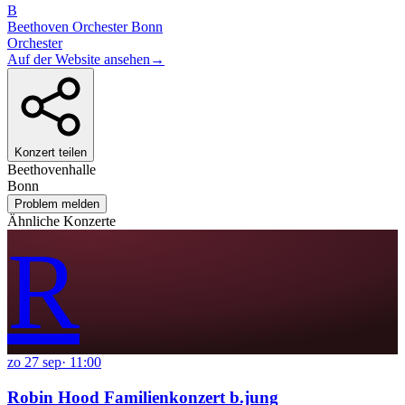
B
Beethoven Orchester Bonn
Orchester
Auf der Website ansehen
→
Konzert teilen
Beethovenhalle
Bonn
Problem melden
Ähnliche Konzerte
R
zo
27
sep
·
11:00
Robin Hood Familienkonzert b.jung