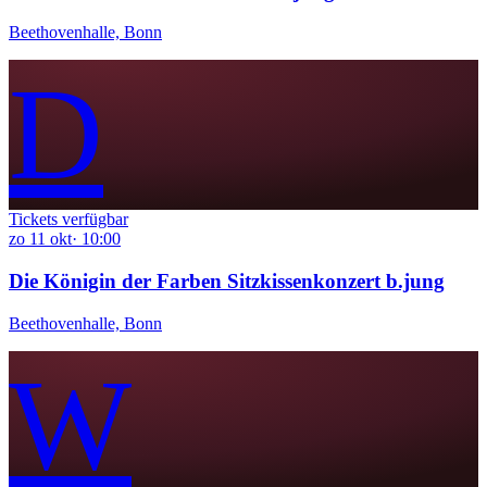
Beethovenhalle, Bonn
D
Tickets verfügbar
zo
11
okt
·
10:00
Die Königin der Farben Sitzkissenkonzert b.jung
Beethovenhalle, Bonn
W