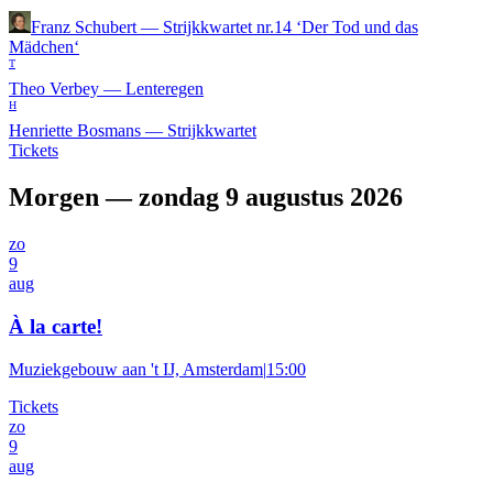
Franz Schubert
—
Strijkkwartet nr.14 ‘Der Tod und das
Mädchen‘
T
Theo Verbey
—
Lenteregen
H
Henriette Bosmans
—
Strijkkwartet
Tickets
Morgen — zondag 9 augustus 2026
zo
9
aug
À la carte!
Muziekgebouw aan 't IJ, Amsterdam
|
15:00
Tickets
zo
9
aug