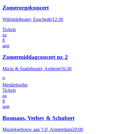
Zomerorgelconcert
Wilminktheater, Enschede
|
12:30
Tickets
za
8
aug
Zomermiddagconcert nr. 2
Musis & Stadstheater, Arnhem
|
16:30
M
Mendelssohn
Tickets
za
8
aug
Bosmans, Verbey & Schubert
Muziekgebouw aan 't IJ, Amsterdam
|
20:00