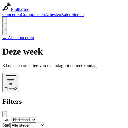
Philharmo
Concerten
Componisten
Artiesten
Zalen
Steden
←
Alle concerten
Deze week
Klassieke concerten van maandag tot en met zondag
Filters
2
Filters
Land
Stad