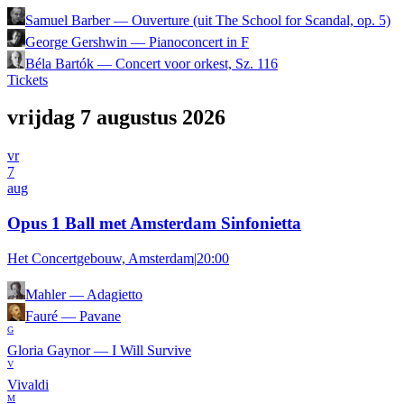
Samuel Barber
—
Ouverture (uit The School for Scandal, op. 5)
George Gershwin
—
Pianoconcert in F
Béla Bartók
—
Concert voor orkest, Sz. 116
Tickets
vrijdag 7 augustus 2026
vr
7
aug
Opus 1 Ball met Amsterdam Sinfonietta
Het Concertgebouw, Amsterdam
|
20:00
Mahler
—
Adagietto
Fauré
—
Pavane
G
Gloria Gaynor
—
I Will Survive
V
Vivaldi
M