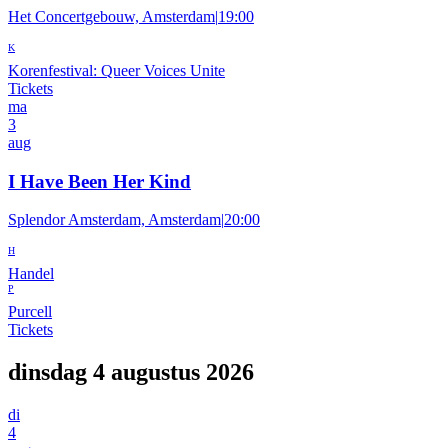
Het Concertgebouw, Amsterdam
|
19:00
K
Korenfestival: Queer Voices Unite
Tickets
ma
3
aug
I Have Been Her Kind
Splendor Amsterdam, Amsterdam
|
20:00
H
Handel
P
Purcell
Tickets
dinsdag 4 augustus 2026
di
4