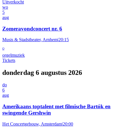
Uitverkocht
wo
5
aug
Zomeravondconcert nr. 6
Musis & Stadstheater, Arnhem
|
20:15
O
orgelmuziek
Tickets
donderdag 6 augustus 2026
do
6
aug
Amerikaans toptalent met filmische Bartók en
swingende Gershwin
Het Concertgebouw, Amsterdam
|
20:00