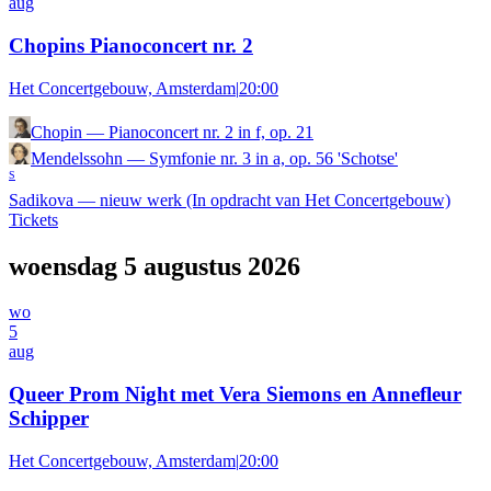
aug
Chopins Pianoconcert nr. 2
Het Concertgebouw, Amsterdam
|
20:00
Chopin
—
Pianoconcert nr. 2 in f, op. 21
Mendelssohn
—
Symfonie nr. 3 in a, op. 56 'Schotse'
S
Sadikova
—
nieuw werk (In opdracht van Het Concertgebouw)
Tickets
woensdag 5 augustus 2026
wo
5
aug
Queer Prom Night met Vera Siemons en Annefleur
Schipper
Het Concertgebouw, Amsterdam
|
20:00