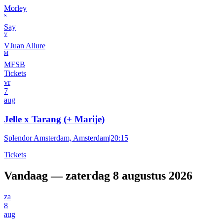
Morley
S
Say
V
VJuan Allure
M
MFSB
Tickets
vr
7
aug
Jelle x Tarang (+ Marije)
Splendor Amsterdam, Amsterdam
|
20:15
Tickets
Vandaag — zaterdag 8 augustus 2026
za
8
aug