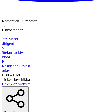
Romantiek · Orchestral
→
Uitvoerenden
J
Jun Märkl
dirigent
S
Stefan Jackiw
viool
R
Residentie Orkest
orkest
€ 30 – € 68
Tickets beschikbaar
Bekijk op website
→