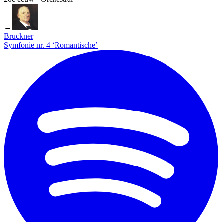
→
Bruckner
Symfonie nr. 4 ‘Romantische’