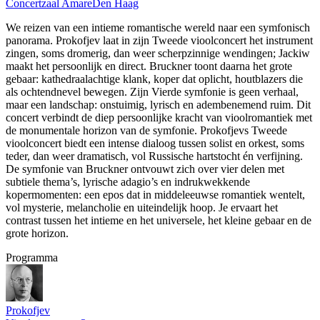
Concertzaal Amare
Den Haag
We reizen van een intieme romantische wereld naar een symfonisch
panorama. Prokofjev laat in zijn Tweede vioolconcert het instrument
zingen, soms dromerig, dan weer scherpzinnige wendingen; Jackiw
maakt het persoonlijk en direct. Bruckner toont daarna het grote
gebaar: kathedraalachtige klank, koper dat oplicht, houtblazers die
als ochtendnevel bewegen. Zijn Vierde symfonie is geen verhaal,
maar een landschap: onstuimig, lyrisch en adembenemend ruim. Dit
concert verbindt de diep persoonlijke kracht van vioolromantiek met
de monumentale horizon van de symfonie. Prokofjevs Tweede
vioolconcert biedt een intense dialoog tussen solist en orkest, soms
teder, dan weer dramatisch, vol Russische hartstocht én verfijning.
De symfonie van Bruckner ontvouwt zich over vier delen met
subtiele thema’s, lyrische adagio’s en indrukwekkende
kopermomenten: een epos dat in middeleeuwse romantiek wentelt,
vol mysterie, melancholie en uiteindelijk hoop. Je ervaart het
contrast tussen het intieme en het universele, het kleine gebaar en de
grote horizon.
Programma
Prokofjev