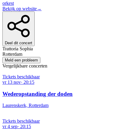
orkest
Bekijk op website
→
Deel dit concert
Trattoria Sophia
Rotterdam
Meld een probleem
Vergelijkbare concerten
Tickets beschikbaar
vr
13
nov
·
20:15
Wederopstanding der doden
Laurenskerk, Rotterdam
Tickets beschikbaar
vr
4
sep
·
20:15