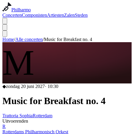
Philharmo
Concerten
Componisten
Artiesten
Zalen
Steden
Home
/
Alle concerten
/
Music for Breakfast no. 4
M
◆
zondag 20 juni 2027
·
10:30
Music for Breakfast no. 4
Trattoria Sophia
Rotterdam
Uitvoerenden
R
Rotterdams Philharmonisch Orkest