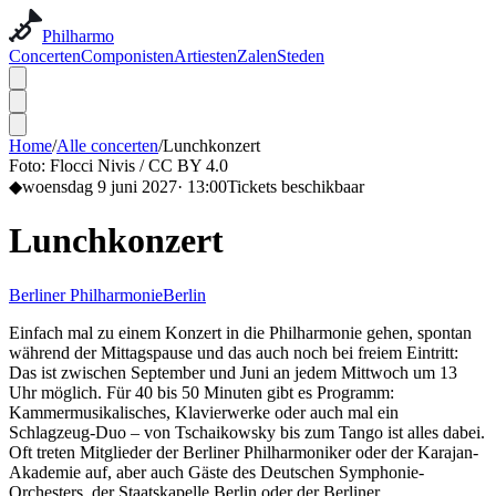
Philharmo
Concerten
Componisten
Artiesten
Zalen
Steden
Home
/
Alle concerten
/
Lunchkonzert
Foto:
Flocci Nivis / CC BY 4.0
◆
woensdag 9 juni 2027
·
13:00
Tickets beschikbaar
Lunchkonzert
Berliner Philharmonie
Berlin
Einfach mal zu einem Konzert in die Philharmonie gehen, spontan
während der Mittagspause und das auch noch bei freiem Eintritt:
Das ist zwischen September und Juni an jedem Mittwoch um 13
Uhr möglich. Für 40 bis 50 Minuten gibt es Programm:
Kammermusikalisches, Klavierwerke oder auch mal ein
Schlagzeug-Duo – von Tschaikowsky bis zum Tango ist alles dabei.
Oft treten Mitglieder der Berliner Philharmoniker oder der Karajan-
Akademie auf, aber auch Gäste des Deutschen Symphonie-
Orchesters, der Staatskapelle Berlin oder der Berliner