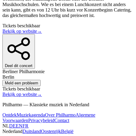
Musikhochschulen. Wie es bei einem Lunchkonzert nicht anders
sein kann, gibt es von 12 Uhr bis kurz vor Konzertbeginn Catering,
das gleichermaßen hochwertig und preiswert ist.
Tickets beschikbaar
Bekijk op website
→
Deel dit concert
Berliner Philharmonie
Berlin
Meld een probleem
Tickets beschikbaar
Bekijk op website
→
Philharmo — Klassieke muziek in Nederland
Ontdek
Muziekagenda
Over Philharmo
Algemene
Voorwaarden
Privacybeleid
Contact
NL
DE
EN
FR
Nederland
Duitsland
Oostenrijk
België